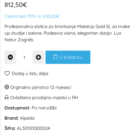
812,50€
Cijena bez PDV-a:
650,00€
Profesionalna stolica za šminkanje MakeUp Gold SL za make
up studije i salone. Podesiva visina, elegantan dizajn. Lux
Natur Zagreb.
U košaricu
Dodaj u listu želja
Orginalno jamstvo 12 mjeseci
Ovlašteno prodajno mjesto u RH
Dostupnost:
Po narudžbi
Brand:
Alpeda
Šifra:
AL30103000024