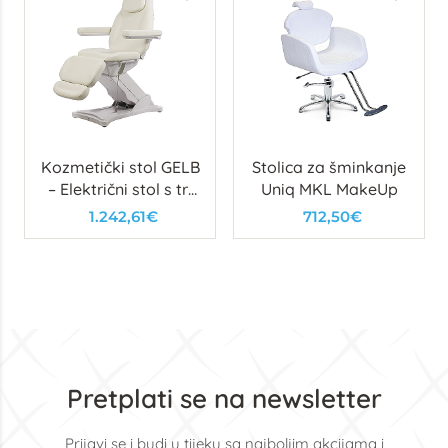
Kozmetički stol GELB
Stolica za šminkanje
– Električni stol s tri
Uniq MKL MakeUp
motora i modernim
1.242,61€
712,50€
dizajnom
Pretplati se na newsletter
Prijavi se i budi u tijeku sa najboljim akcijama i