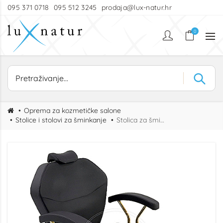
095 371 0718
095 512 3245
prodaja@lux-natur.hr
0
Oprema za kozmetičke salone
Stolice i stolovi za šminkanje
Stolica za šminkanje MakeUp Gold SL