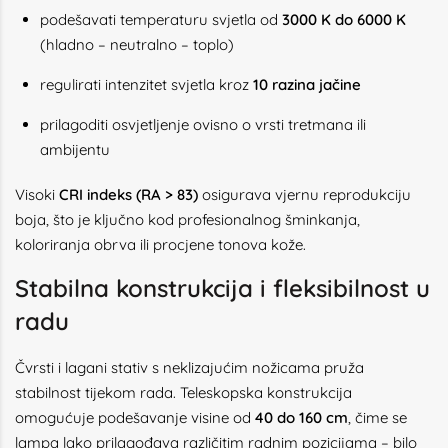
podešavati temperaturu svjetla od
3000 K do 6000 K
(hladno – neutralno – toplo)
regulirati intenzitet svjetla kroz
10 razina jačine
prilagoditi osvjetljenje ovisno o vrsti tretmana ili
ambijentu
Visoki
CRI indeks (RA > 83)
osigurava vjernu reprodukciju
boja, što je ključno kod profesionalnog šminkanja,
koloriranja obrva ili procjene tonova kože.
Stabilna konstrukcija i fleksibilnost u
radu
Čvrsti i lagani stativ s neklizajućim nožicama pruža
stabilnost tijekom rada. Teleskopska konstrukcija
omogućuje podešavanje visine od
40 do 160 cm
, čime se
lampa lako prilagođava različitim radnim pozicijama – bilo