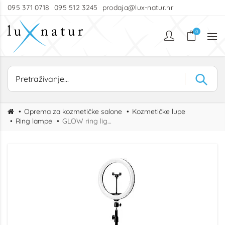
095 371 0718
095 512 3245
prodaja@lux-natur.hr
0
Oprema za kozmetičke salone
Kozmetičke lupe
Ring lampe
GLOW ring light 10"+ sa stalkom 10W