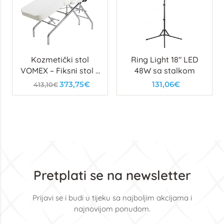
Kozmetički stol
Ring Light 18" LED
VOMEX – Fiksni stol s
48W sa stalkom
ručnim
373,75€
131,06€
413,10€
podešavanjem
naslona i oslonca
Pretplati se na newsletter
Prijavi se i budi u tijeku sa najboljim akcijama i
najnovijom ponudom.