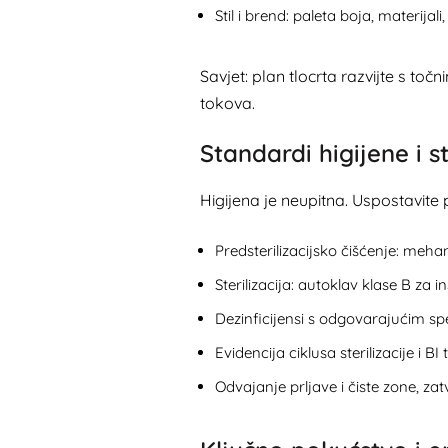
Stil i brend: paleta boja, materijal
Savjet: plan tlocrta razvijte s t
tokova.
Standardi higijene i st
Higijena je neupitna. Uspostavite
Predsterilizacijsko čišćenje: meha
Sterilizacija: autoklav klase B za
Dezinficijensi s odgovarajućim s
Evidencija ciklusa sterilizacije i B
Odvajanje prljave i čiste zone, zat