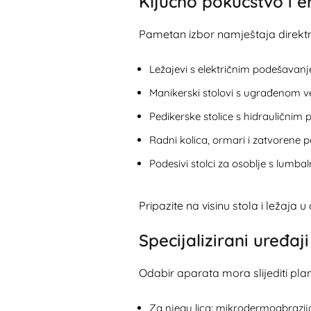
Ključno pokućstvo i 
Pametan izbor namještaja direktno
Ležajevi s električnim podešavanjem
Manikerski stolovi s ugrađenom ve
Pedikerske stolice s hidrauličnim
Radni kolica, ormari i zatvorene po
Podesivi stolci za osoblje s lumb
Pripazite na visinu stola i ležaja
Specijalizirani uređa
Odabir aparata mora slijediti plan
Za njegu lica: mikrodermoabrazija