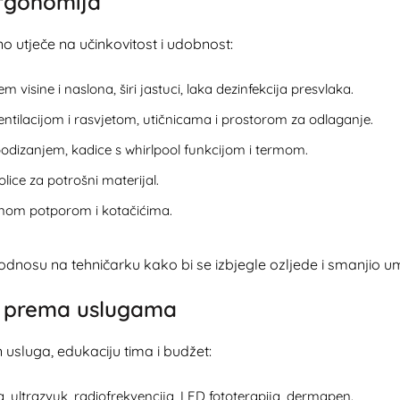
ergonomija
 utječe na učinkovitost i udobnost:
 visine i naslona, širi jastuci, laka dezinfekcija presvlaka.
ntilacijom i rasvjetom, utičnicama i prostorom za odlaganje.
 podizanjem, kadice s whirlpool funkcijom i termom.
lice za potrošni materijal.
alnom potporom i kotačićima.
 u odnosu na tehničarku kako bi se izbjegle ozljede i smanjio u
ji prema uslugama
 usluga, edukaciju tima i budžet:
, ultrazvuk, radiofrekvencija, LED fototerapija, dermapen.