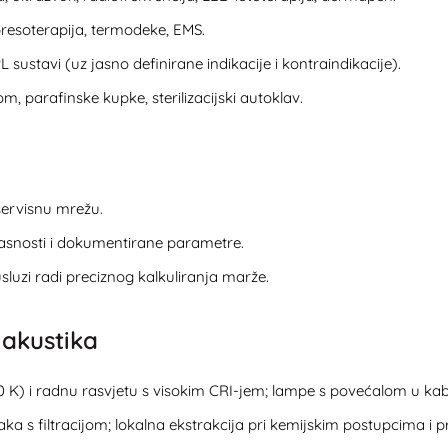
 presoterapija, termodeke, EMS.
IPL sustavi (uz jasno definirane indikacije i kontraindikacije).
om, parafinske kupke, sterilizacijski autoklav.
 servisnu mrežu.
asnosti i dokumentirane parametre.
usluzi radi preciznog kalkuliranja marže.
i akustika
0 K) i radnu rasvjetu s visokim CRI-jem; lampe s povećalom u ka
ka s filtracijom; lokalna ekstrakcija pri kemijskim postupcima i pr