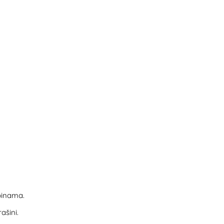
binama.
ašini.