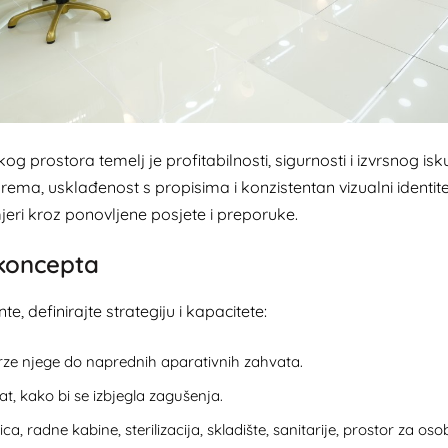
prostora temelj je profitabilnosti, sigurnosti i izvrsnog isku
prema, usklađenost s propisima i konzistentan vizualni identit
mjeri kroz ponovljene posjete i preporuke.
 koncepta
, definirajte strategiju i kapacitete:
 brze njege do naprednih aparativnih zahvata.
at, kako bi se izbjegla zagušenja.
, radne kabine, sterilizacija, skladište, sanitarije, prostor za osob