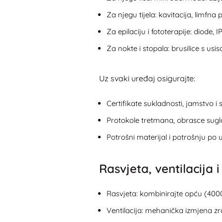
Za njegu tijela: kavitacija, limfna
Za epilaciju i fototerapije: diode, 
Za nokte i stopala: brusilice s usis
Uz svaki uređaj osigurajte:
Certifikate sukladnosti, jamstvo i
Protokole tretmana, obrasce sugl
Potrošni materijal i potrošnju po 
Rasvjeta, ventilacija 
Rasvjeta: kombinirajte opću (400
Ventilacija: mehanička izmjena zra