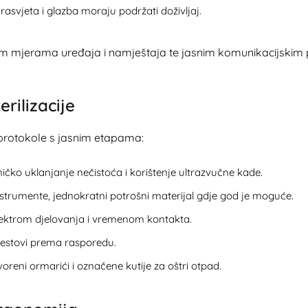
i, rasvjeta i glazba moraju podržati doživljaj.
očnim mjerama uređaja i namještaja te jasnim komunikacijski
erilizacije
 protokole s jasnim etapama:
ničko uklanjanje nečistoća i korištenje ultrazvučne kade.
 instrumente, jednokratni potrošni materijal gdje god je moguće.
pektrom djelovanja i vremenom kontakta.
I testovi prema rasporedu.
voreni ormarići i označene kutije za oštri otpad.