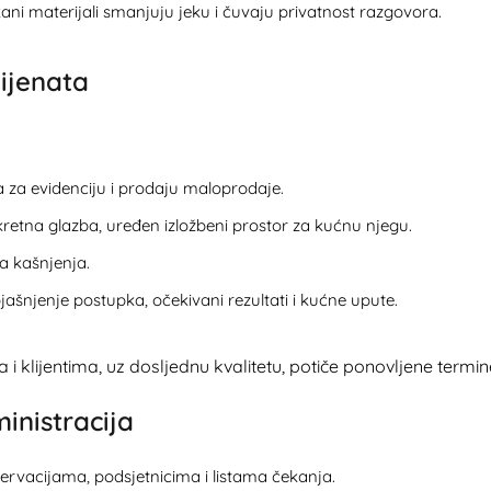
kani materijali smanjuju jeku i čuvaju privatnost razgovora.
lijenata
a za evidenciju i prodaju maloprodaje.
retna glazba, uređen izložbeni prostor za kućnu njegu.
ka kašnjenja.
ašnjenje postupka, očekivani rezultati i kućne upute.
a i klijentima, uz dosljednu kvalitetu, potiče ponovljene termi
inistracija
zervacijama, podsjetnicima i listama čekanja.