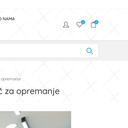
O NAMA
0
0
a opremanje
č za opremanje