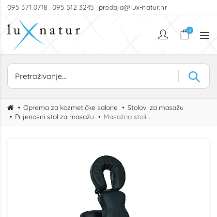
095 371 0718
095 512 3245
prodaja@lux-natur.hr
0
Oprema za kozmetičke salone
Stolovi za masažu
Prijenosni stol za masažu
Masažna stolica Back