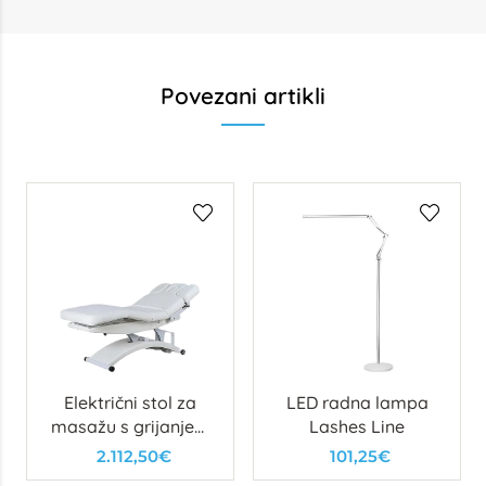
Povezani artikli
Električni stol za
LED radna lampa
masažu s grijanjem
Lashes Line
Elly
2.112,50€
101,25€