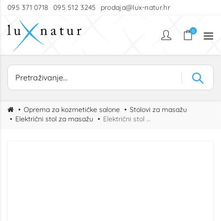
095 371 0718
095 512 3245
prodaja@lux-natur.hr
0
Oprema za kozmetičke salone
Stolovi za masažu
Električni stol za masažu
Električni stol za masažu Elly – 3 motora