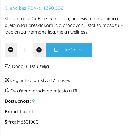
Cijena bez PDV-a:
1.390,00€
Stol za masažu Elly s 3 motora, podesivim naslonima i
bijelom PU presvlakom. Najprodavaniji stol za masažu –
idealan za tretmane lica, tijela i wellness.
U košaricu
Dodaj u listu želja
Orginalno jamstvo 12 mjeseci
Ovlašteno prodajno mjesto u RH
Dostupnost:
9
Brand:
Luxart
Šifra:
M6601000