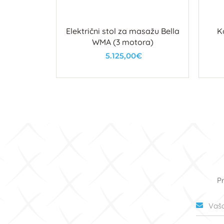
LAVE -
Električni stol za masažu Bella
K
printerom
WMA (3 motora)
5.125,00€
u
U košaricu
Pr