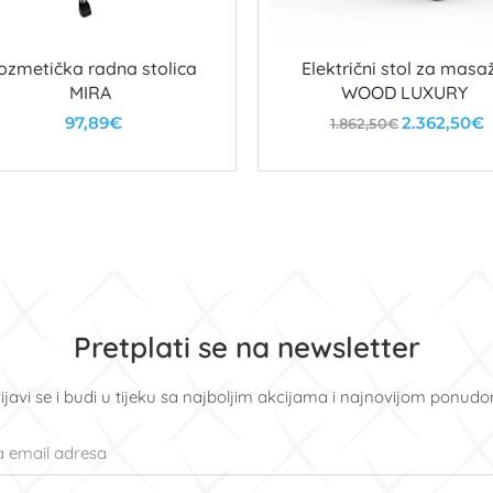
ozmetička radna stolica
Električni stol za masa
MIRA
WOOD LUXURY
97,89€
2.362,50€
1.862,50€
U košaricu
U košaricu
Pretplati se na newsletter
ijavi se i budi u tijeku sa najboljim akcijama i najnovijom ponud