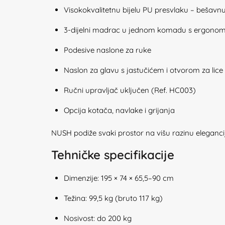
Visokokvalitetnu bijelu PU presvlaku – bešavnu
3-dijelni madrac u jednom komadu s ergon
Podesive naslone za ruke
Naslon za glavu s jastučićem i otvorom za lice
Ručni upravljač uključen (Ref. HC003)
Opcija kotača, navlake i grijanja
NUSH podiže svaki prostor na višu razinu elegancij
Tehničke specifikacije
Dimenzije: 195 × 74 × 65,5–90 cm
Težina: 99,5 kg (bruto 117 kg)
Nosivost: do 200 kg