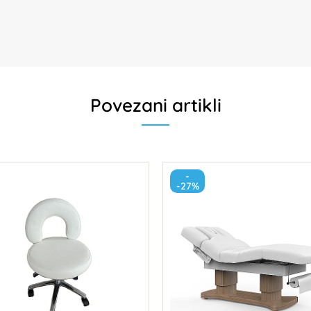
Povezani artikli
-
-27%