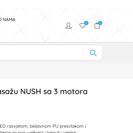
O NAMA
0
0
masažu NUSH sa 3 motora
LED rasvjetom, bešavnom PU presvlakom i
enje za spa, wellness i beauty centre.