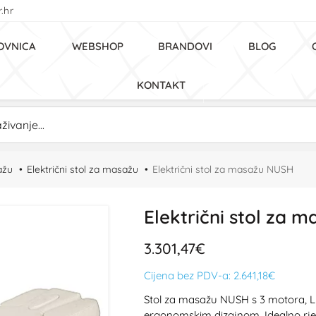
.hr
OVNICA
WEBSHOP
BRANDOVI
BLOG
KONTAKT
ažu
Električni stol za masažu
Električni stol za masažu NUSH
Električni stol za 
3.301,47€
Cijena bez PDV-a:
2.641,18€
Stol za masažu NUSH s 3 motora, 
ergonomskim dizajnom. Idealno rješ