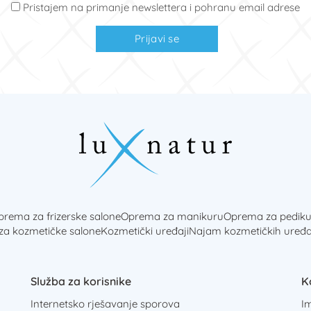
Pristajem na primanje newslettera i pohranu email adrese
Prijavi se
rema za frizerske salone
Oprema za manikuru
Oprema za pediku
 za kozmetičke salone
Kozmetički uređaji
Najam kozmetičkih uređa
Služba za korisnike
K
Internetsko rješavanje sporova
I