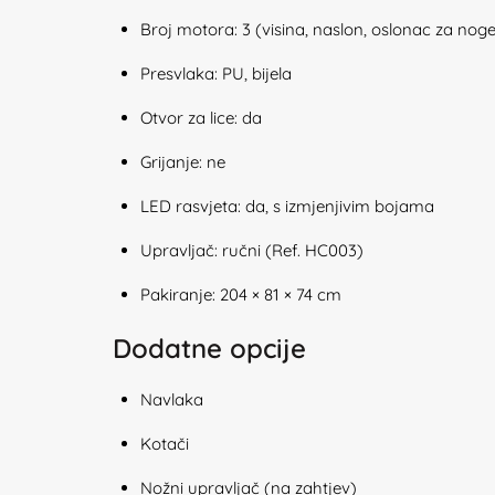
Broj motora: 3 (visina, naslon, oslonac za nog
Presvlaka: PU, bijela
Otvor za lice: da
Grijanje: ne
LED rasvjeta: da, s izmjenjivim bojama
Upravljač: ručni (Ref. HC003)
Pakiranje: 204 × 81 × 74 cm
Dodatne opcije
Navlaka
Kotači
Nožni upravljač (na zahtjev)