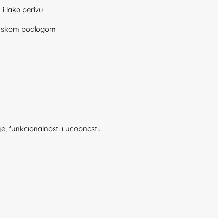
 i lako perivu
omskom podlogom
e, funkcionalnosti i udobnosti.