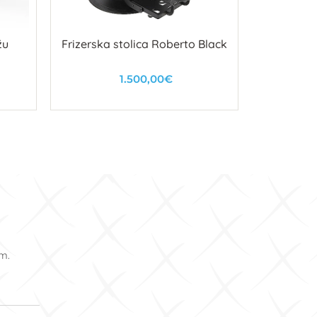
žu
Frizerska stolica Roberto Black
Prijenosni
1.500,00€
U košaricu
om.