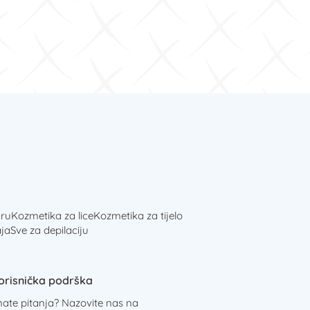
ru
Kozmetika za lice
Kozmetika za tijelo
ja
Sve za depilaciju
orisnička podrška
mate pitanja? Nazovite nas na