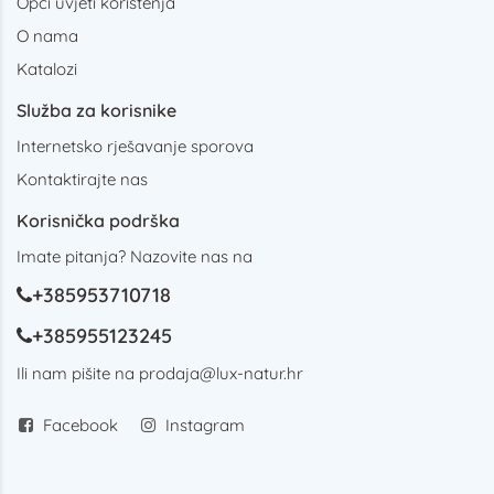
Opći uvjeti korištenja
O nama
Katalozi
Služba za korisnike
Internetsko rješavanje sporova
Kontaktirajte nas
Korisnička podrška
Imate pitanja? Nazovite nas na
+385953710718
+385955123245
Ili nam pišite na
prodaja@lux-natur.hr
Facebook
Instagram