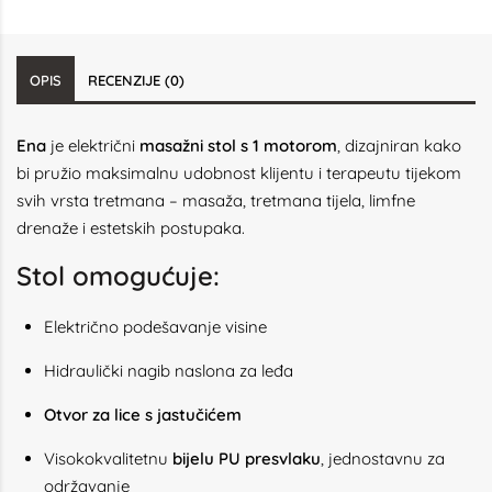
OPIS
RECENZIJE (0)
Ena
je električni
masažni stol s 1 motorom
, dizajniran kako
bi pružio maksimalnu udobnost klijentu i terapeutu tijekom
svih vrsta tretmana – masaža, tretmana tijela, limfne
drenaže i estetskih postupaka.
Stol omogućuje:
Električno podešavanje visine
Hidraulički nagib naslona za leđa
Otvor za lice s jastučićem
Visokokvalitetnu
bijelu PU presvlaku
, jednostavnu za
održavanje