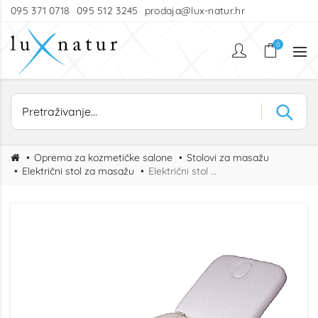
095 371 0718
095 512 3245
prodaja@lux-natur.hr
0
Oprema za kozmetičke salone
Stolovi za masažu
Električni stol za masažu
Električni stol za masažu Ena