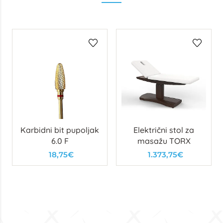
Karbidni bit pupoljak
Električni stol za
6.0 F
masažu TORX
18,75€
1.373,75€