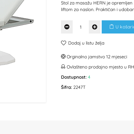
Stol za masažu HERN je opremljen s
liftom za naslon. Praktičan i udoba
U košari
Dodaj u listu želja
Orginalno jamstvo 12 mjeseci
Ovlašteno prodajno mjesto u R
Dostupnost:
4
Šifra:
2247T