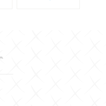
U košaricu
om.