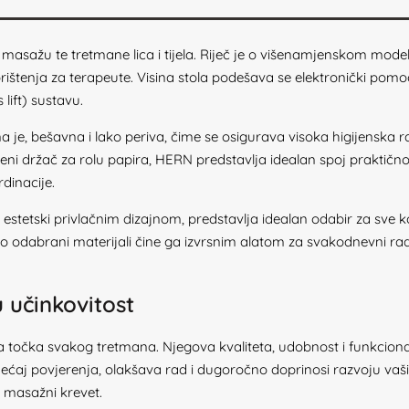
a masažu te tretmane lica i tijela. Riječ je o višenamjenskom mode
ištenja za terapeute. Visina stola podešava se elektronički pomo
lift) sustavu.
a je, bešavna i lako periva, čime se osigurava visoka higijenska r
ni držač za rolu papira, HERN predstavlja idealan spoj praktičnost
dinacije.
tetski privlačnim dizajnom, predstavlja idealan odabir za sve koj
ivo odabrani materijali čine ga izvrsnim alatom za svakodnevni
učinkovitost
točka svakog tretmana. Njegova kvaliteta, udobnost i funkcionaln
sjećaj povjerenja, olakšava rad i dugoročno doprinosi razvoju va
n masažni krevet.