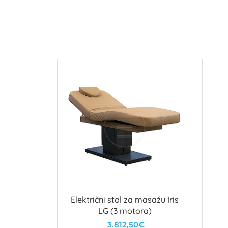
LAVE -
Električni stol za masažu Iris
printerom
LG (3 motora)
3.812,50€