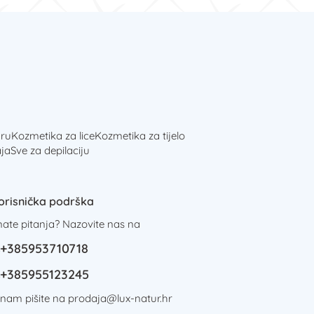
ru
Kozmetika za lice
Kozmetika za tijelo
ja
Sve za depilaciju
orisnička podrška
mate pitanja? Nazovite nas na
+385953710718
+385955123245
i nam pišite na
prodaja@lux-natur.hr