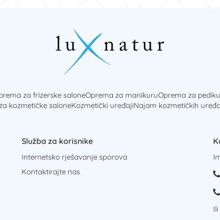
rema za frizerske salone
Oprema za manikuru
Oprema za pediku
 za kozmetičke salone
Kozmetički uređaji
Najam kozmetičkih uređa
Služba za korisnike
K
Internetsko rješavanje sporova
I
Kontaktirajte nas
Il