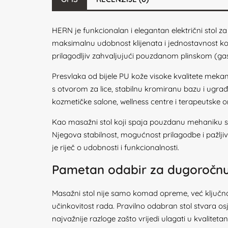
HERN je funkcionalan i elegantan električni stol z
maksimalnu udobnost klijenata i jednostavnost kor
prilagodljiv zahvaljujući pouzdanom plinskom (gas 
Presvlaka od bijele PU kože visoke kvalitete mekan
s otvorom za lice, stabilnu kromiranu bazu i ugrađe
kozmetičke salone, wellness centre i terapeutske or
Kao masažni stol koji spaja pouzdanu mehaniku s es
Njegova stabilnost, mogućnost prilagodbe i pažlj
je riječ o udobnosti i funkcionalnosti.
Pametan odabir za dugoročnu 
Masažni stol nije samo komad opreme, već ključna 
učinkovitost rada. Pravilno odabran stol stvara o
najvažnije razloge zašto vrijedi ulagati u kvaliteta