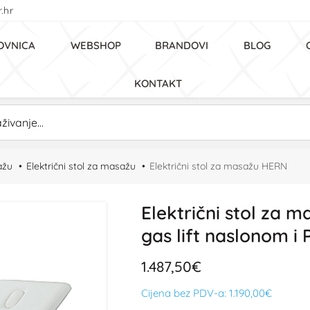
.hr
OVNICA
WEBSHOP
BRANDOVI
BLOG
KONTAKT
ažu
Električni stol za masažu
Električni stol za masažu HERN
Električni stol za 
gas lift naslonom i
1.487,50€
Cijena bez PDV-a:
1.190,00€