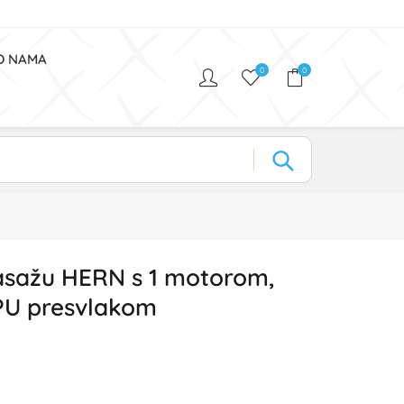
O NAMA
0
0
masažu HERN s 1 motorom,
 PU presvlakom