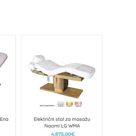
 Ena
Električni stol za masažu
DRŽA
Naomi LG WMA
4.875,00€