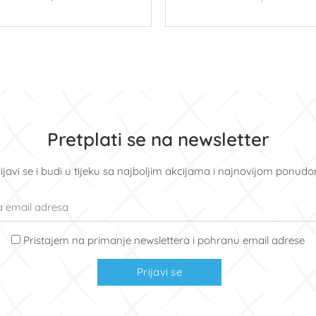
U košaricu
U košaricu
Pretplati se na newsletter
ijavi se i budi u tijeku sa najboljim akcijama i najnovijom ponud
Pristajem na primanje newslettera i pohranu email adrese
Prijavi se