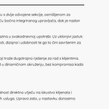
lu s dvije odvojene sekcije, osmišljenom za
ću bočno integriranog upravljača, dok je naslon
azina u svakodnevnoj upotrebi. Uz uklonjivi jastuk
i, dizajna i udobnosti te ga to čini savršenim za
i traže dugotrajno rješenje za rad s klijentima.
 rad u dinamičnom okruženju, bez kompromisa kada
ost direktno utječu na iskustvo klijenata i
ših usluga. Upravo zato, u nastavku donosimo