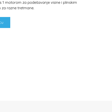
 1 motorom za podešavanje visine i plinskim
n za razne tretmane.
cu
H