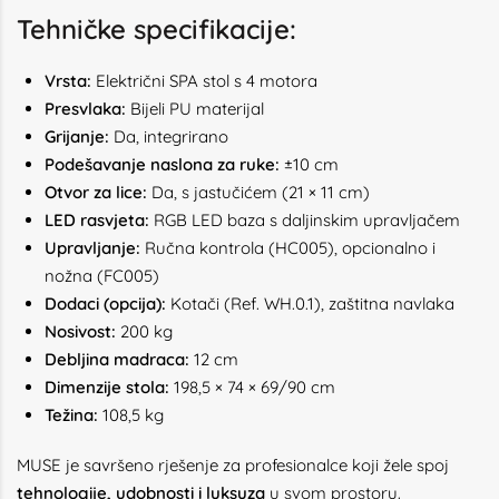
Tehničke specifikacije:
Vrsta:
Električni SPA stol s 4 motora
Presvlaka:
Bijeli PU materijal
Grijanje:
Da, integrirano
Podešavanje naslona za ruke:
±10 cm
Otvor za lice:
Da, s jastučićem (21 × 11 cm)
LED rasvjeta:
RGB LED baza s daljinskim upravljačem
Upravljanje:
Ručna kontrola (HC005), opcionalno i
nožna (FC005)
Dodaci (opcija):
Kotači (Ref. WH.0.1), zaštitna navlaka
Nosivost:
200 kg
Debljina madraca:
12 cm
Dimenzije stola:
198,5 × 74 × 69/90 cm
Težina:
108,5 kg
MUSE je savršeno rješenje za profesionalce koji žele spoj
tehnologije, udobnosti i luksuza
u svom prostoru.