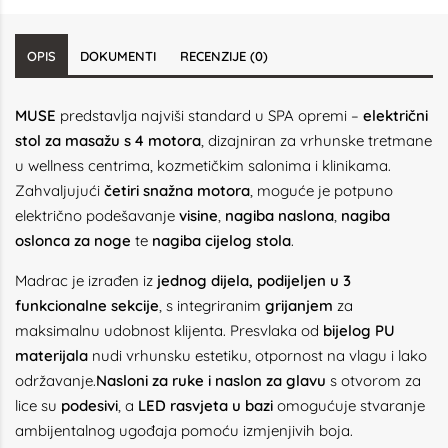
OPIS
DOKUMENTI
RECENZIJE (0)
MUSE
predstavlja najviši standard u SPA opremi –
električni
stol za masažu s 4 motora
, dizajniran za vrhunske tretmane
u wellness centrima, kozmetičkim salonima i klinikama.
Zahvaljujući
četiri snažna motora
, moguće je potpuno
električno podešavanje
visine
,
nagiba naslona
,
nagiba
oslonca za noge
te
nagiba cijelog stola
.
Madrac je izrađen iz
jednog dijela, podijeljen u 3
funkcionalne sekcije
, s integriranim
grijanjem
za
maksimalnu udobnost klijenta. Presvlaka od
bijelog PU
materijala
nudi vrhunsku estetiku, otpornost na vlagu i lako
održavanje.
Nasloni za ruke i naslon za glavu
s otvorom za
lice su
podesivi
, a
LED rasvjeta u bazi
omogućuje stvaranje
ambijentalnog ugođaja pomoću izmjenjivih boja.