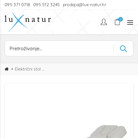
095 371 0718
095 512 3245
prodaja@lux-natur.hr
0
Električni stol za masažu MUSE