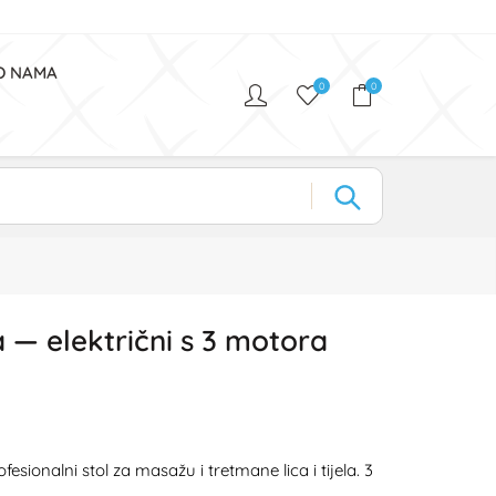
O NAMA
0
0
 — električni s 3 motora
esionalni stol za masažu i tretmane lica i tijela. 3