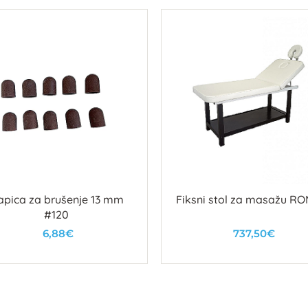
apica za brušenje 13 mm
Fiksni stol za masažu R
#120
6,88€
737,50€
U košaricu
U košaricu