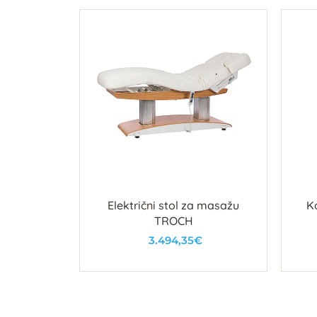
je MakeUp
u
Električni stol za masažu
K
TROCH
3.494,35€
U košaricu