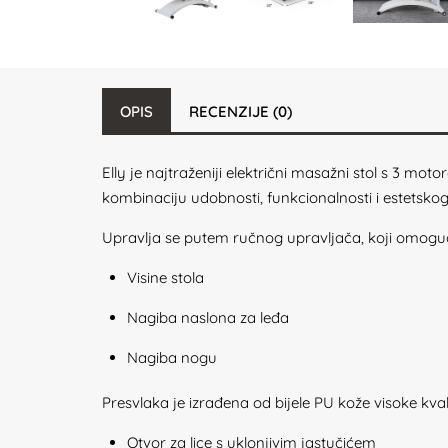
OPIS
RECENZIJE (0)
Elly je najtraženiji električni masažni stol s 3 moto
kombinaciju udobnosti, funkcionalnosti i estetskog
Upravlja se putem ručnog upravljača, koji omoguć
Visine stola
Nagiba naslona za leđa
Nagiba nogu
Presvlaka je izrađena od bijele PU kože visoke kva
Otvor za lice s uklonjivim jastučićem