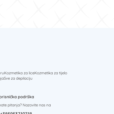
ru
Kozmetika za lice
Kozmetika za tijelo
ja
Sve za depilaciju
orisnička podrška
mate pitanja? Nazovite nas na
+385953710718