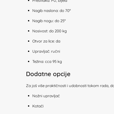
Presvlaka: PU, bijela
Nagib naslona: do 70°
Nagib nogu: do 25°
Nosivost: do 200 kg
Otvor za lice: da
Upravljač: ručni
Težina: cca 95 kg
Dodatne opcije
Za još više praktičnosti i udobnosti tokom rada, d
Nožni upravljač
Kotači