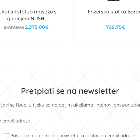
ektrični stol za masažu s
Frizerska stolica Baro
grijanjem NUSH
2.375,00€
798,75€
2.737,50€
U košaricu
U košaricu
Pretplati se na newsletter
ijavi se i budi u tijeku sa najboljim akcijama i najnovijom ponud
Pristajem na primanje newslettera i pohranu email adrese