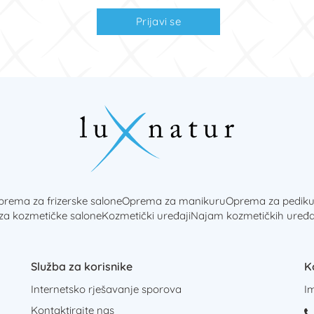
Prijavi se
rema za frizerske salone
Oprema za manikuru
Oprema za pediku
 za kozmetičke salone
Kozmetički uređaji
Najam kozmetičkih uređa
Služba za korisnike
K
Internetsko rješavanje sporova
I
Kontaktirajte nas