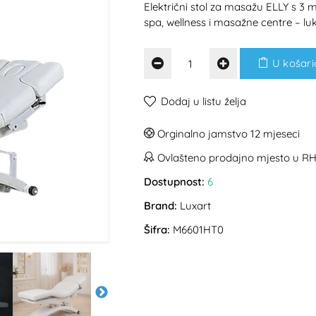
Električni stol za masažu ELLY s 3
spa, wellness i masažne centre – luk
U košari
Dodaj u listu želja
Orginalno jamstvo 12 mjeseci
Ovlašteno prodajno mjesto u R
Dostupnost:
6
Brand:
Luxart
Šifra:
M6601HT0