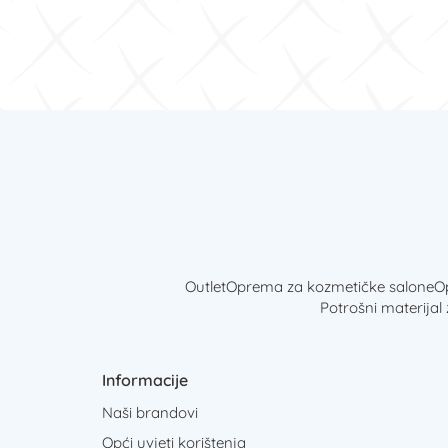
Outlet
Oprema za kozmetičke salone
Op
Potrošni materijal
Informacije
Naši brandovi
Opći uvjeti korištenja