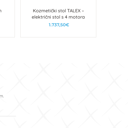
n
Kozmetički stol TALEX –
električni stol s 4 motora
1.737,50€
U košaricu
om.