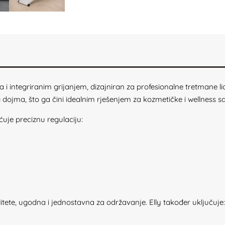
ra i integriranim grijanjem, dizajniran za profesionalne tretmane lica
 dojma, što ga čini idealnim rješenjem za kozmetičke i wellness sa
uje preciznu regulaciju:
litete, ugodna i jednostavna za održavanje. Elly također uključuje: