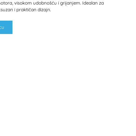
 motora, visokom udobnošću i grijanjem. Idealan za
suzan i praktičan dizajn.
cu
H