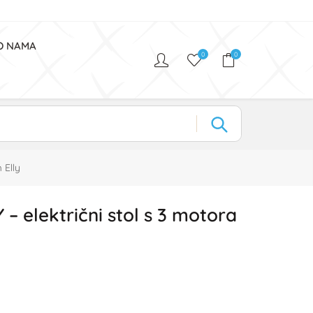
O NAMA
0
0
 Elly
– električni stol s 3 motora