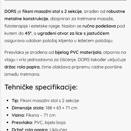
DORS
je
fiksni masažni stol s 2 sekcije
, izrađen od
robustne
metalne konstrukcije
, dizajniran za tretmane masaže,
fizioterapije i estetske njege. Naslon se
ručno podešava
pod
kutem do
45°
, a
ugrađeni otvor za lice s jastučićem
osigurava udoban položaj klijenta u ležećem položaju.
Presvlaka je izrađena od
bijelog PVC materijala
, otporna na
vlagu i vrlo jednostavna za čišćenje. DORS također uključuje
držac rola papira
, čime olakšava pripremu radne površine
između tretmana.
Tehničke specifikacije:
Tip:
Fiksni masažni stol s 2 sekcije
Dimenzije stola:
188 × 63 × 71 cm
Visina:
Fiksna – 71 cm
Presvlaka:
PVC, bijela boja
Držač rola papira:
Uključen