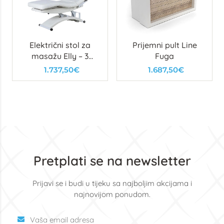
Električni stol za
Prijemni pult Line
masažu Elly – 3
Fuga
motora
1.737,50€
1.687,50€
Pretplati se na newsletter
Prijavi se i budi u tijeku sa najboljim akcijama i
najnovijom ponudom.