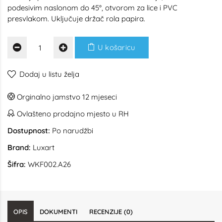
podesivim naslonom do 45°, otvorom za lice i PVC
presvlakom. Uključuje držač rola papira.
U košaricu
Dodaj u listu želja
Orginalno jamstvo 12 mjeseci
Ovlašteno prodajno mjesto u RH
Dostupnost:
Po narudžbi
Brand:
Luxart
Šifra:
WKF002.A26
OPIS
DOKUMENTI
RECENZIJE (0)