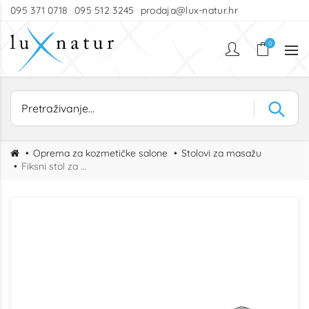
095 371 0718
095 512 3245
prodaja@lux-natur.hr
0
Oprema za kozmetičke salone
Stolovi za masažu
Fiksni stol za masažu DORS