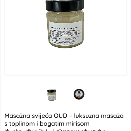
Masažna svijeća OUD – luksuzna masaža
s toplinom i bogatim mirisom
Masažna svijeća Oud — LaCremerie profesionalna