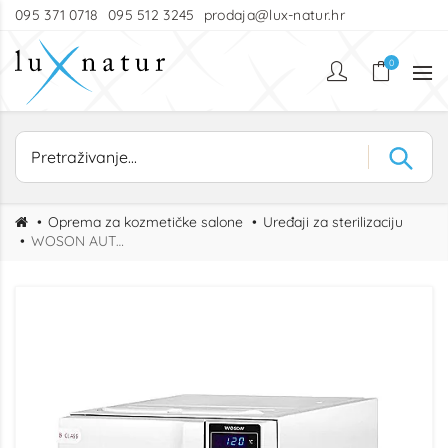
095 371 0718
095 512 3245
prodaja@lux-natur.hr
0
Oprema za kozmetičke salone
Uređaji za sterilizaciju
WOSON AUTOCLAVE - STERILIZATOR 8L s printerom