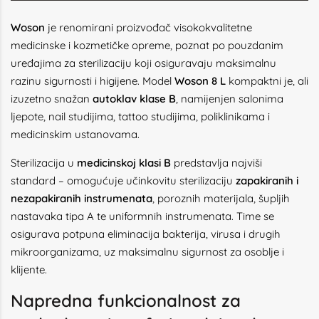
Woson
je renomirani proizvođač visokokvalitetne
medicinske i kozmetičke opreme, poznat po pouzdanim
uređajima za sterilizaciju koji osiguravaju maksimalnu
razinu sigurnosti i higijene. Model
Woson 8 L
kompaktni je, ali
izuzetno snažan
autoklav klase B
, namijenjen salonima
ljepote, nail studijima, tattoo studijima, poliklinikama i
medicinskim ustanovama.
Sterilizacija u
medicinskoj klasi B
predstavlja najviši
standard – omogućuje učinkovitu sterilizaciju
zapakiranih i
nezapakiranih instrumenata
, poroznih materijala, šupljih
nastavaka tipa A te uniformnih instrumenata. Time se
osigurava potpuna eliminacija bakterija, virusa i drugih
mikroorganizama, uz maksimalnu sigurnost za osoblje i
klijente.
Napredna funkcionalnost za