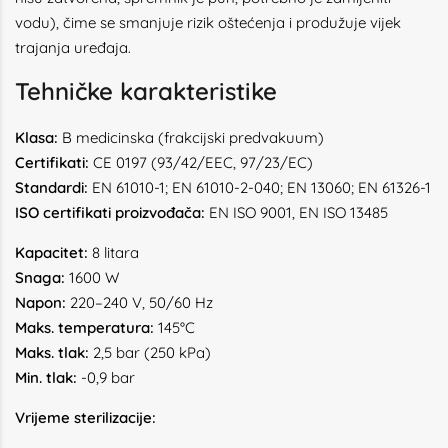
vodu), čime se smanjuje rizik oštećenja i produžuje vijek
trajanja uređaja.
Tehničke karakteristike
Klasa:
B medicinska (frakcijski predvakuum)
Certifikati:
CE 0197 (93/42/EEC, 97/23/EC)
Standardi:
EN 61010-1; EN 61010-2-040; EN 13060; EN 61326-1
ISO certifikati proizvođača:
EN ISO 9001, EN ISO 13485
Kapacitet:
8 litara
Snaga:
1600 W
Napon:
220–240 V, 50/60 Hz
Maks. temperatura:
145°C
Maks. tlak:
2,5 bar (250 kPa)
Min. tlak:
-0,9 bar
Vrijeme sterilizacije: