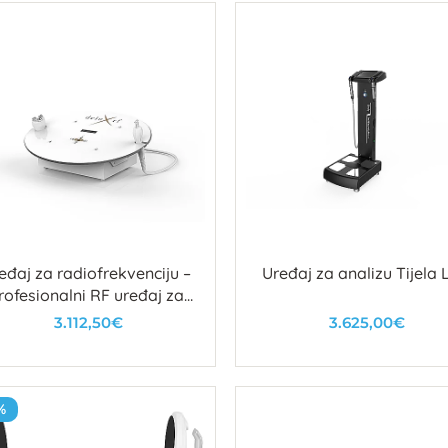
eđaj za radiofrekvenciju –
Uređaj za analizu Tijela 
rofesionalni RF uređaj za
atezanje kože | Lux Natur
3.112,50€
3.625,00€
U košaricu
U košaricu
%