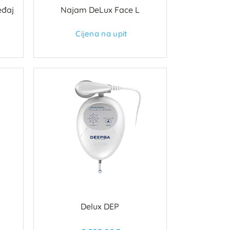
eđaj
Najam DeLux Face L
Cijena na upit
Delux DEP