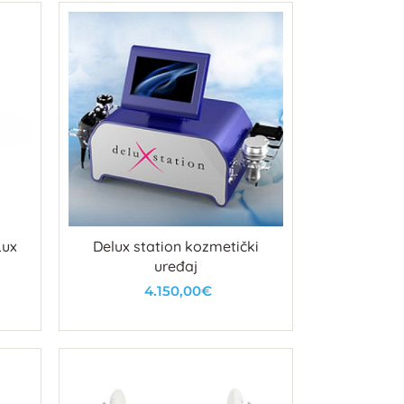
Lux
Delux station kozmetički
uređaj
4.150,00€
U košaricu