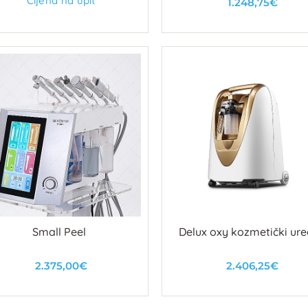
Cijena na upit
1.248,75€
U košaricu
Small Peel
Delux oxy kozmetički ure
2.375,00€
2.406,25€
U košaricu
U košaricu