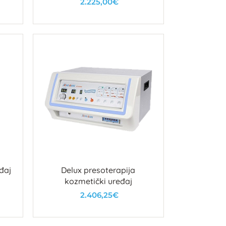
2.225,00€
U košaricu
đaj
Delux presoterapija
kozmetički uređaj
2.406,25€
U košaricu