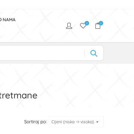
O NAMA
0
0
 tretmane
Sortiraj po: