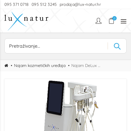
095 371 0718
095 512 3245
prodaja@lux-natur.hr
0
Najam kozmetičkih uređaja
Najam DeLux Face L