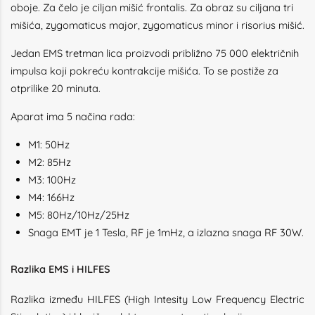
oboje. Za čelo je ciljan mišić frontalis. Za obraz su ciljana tri
mišića, zygomaticus major, zygomaticus minor i risorius mišić.
Jedan EMS tretman lica proizvodi približno 75 000 električnih
impulsa koji pokreću kontrakcije mišića. To se postiže za
otprilike 20 minuta.
Aparat ima 5 načina rada:
M1: 50Hz
M2: 85Hz
M3: 100Hz
M4: 166Hz
M5: 80Hz/10Hz/25Hz
Snaga EMT je 1 Tesla, RF je 1mHz, a izlazna snaga RF 30W.
Razlika EMS i HILFES
Razlika između HILFES (High Intesity Low Frequency Electric