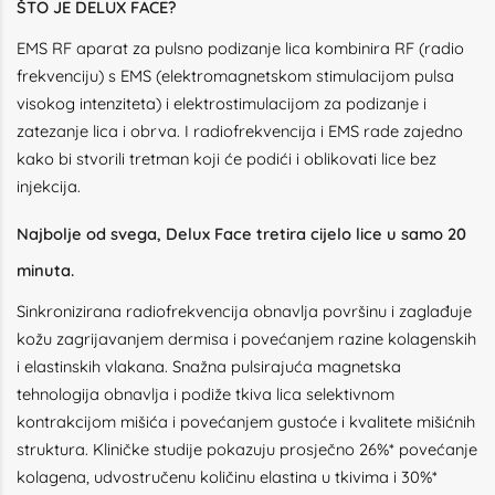
ŠTO JE DELUX FACE?
EMS RF aparat za pulsno podizanje lica kombinira RF (radio
frekvenciju) s EMS (elektromagnetskom stimulacijom pulsa
visokog intenziteta) i elektrostimulacijom za podizanje i
zatezanje lica i obrva. I radiofrekvencija i EMS rade zajedno
kako bi stvorili tretman koji će podići i oblikovati lice bez
injekcija.
Najbolje od svega, Delux Face tretira cijelo lice u samo 20
minuta.
Sinkronizirana radiofrekvencija obnavlja površinu i zaglađuje
kožu zagrijavanjem dermisa i povećanjem razine kolagenskih
i elastinskih vlakana. Snažna pulsirajuća magnetska
tehnologija obnavlja i podiže tkiva lica selektivnom
kontrakcijom mišića i povećanjem gustoće i kvalitete mišićnih
struktura. Kliničke studije pokazuju prosječno 26%* povećanje
kolagena, udvostručenu količinu elastina u tkivima i 30%*