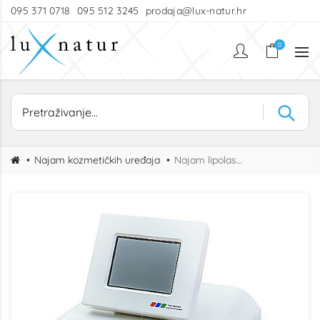
095 371 0718
095 512 3245
prodaja@lux-natur.hr
0
Najam kozmetičkih uređaja
Najam lipolasera