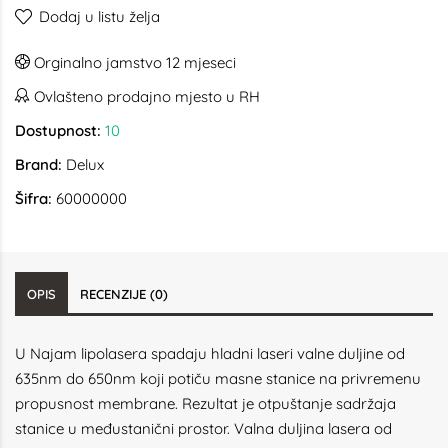
Dodaj u listu želja
Orginalno jamstvo 12 mjeseci
Ovlašteno prodajno mjesto u RH
Dostupnost:
10
Brand:
Delux
Šifra:
60000000
OPIS
RECENZIJE (0)
U Najam lipolasera spadaju hladni laseri valne duljine od
635nm do 650nm koji potiču masne stanice na privremenu
propusnost membrane. Rezultat je otpuštanje sadržaja
stanice u međustanični prostor. Valna duljina lasera od