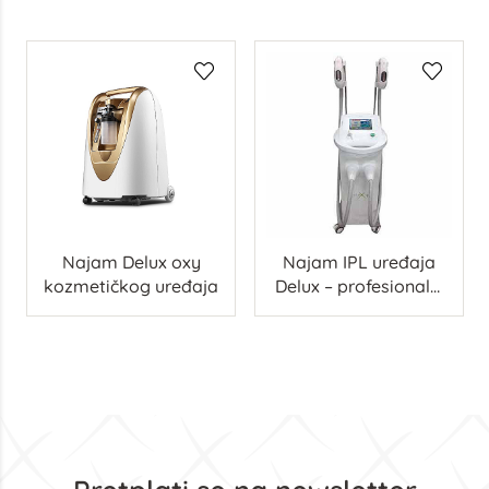
Najam Delux oxy
Najam IPL uređaja
kozmetičkog uređaja
Delux – profesionalni
IPL za salone | Lux
Natur