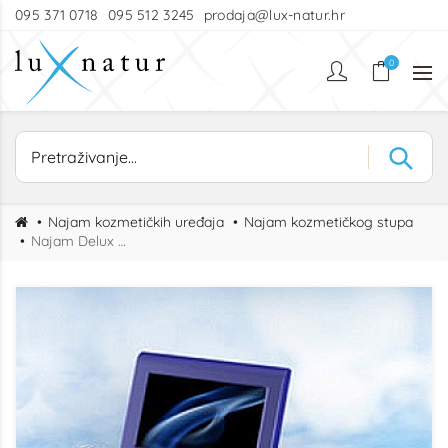
095 371 0718
095 512 3245
prodaja@lux-natur.hr
0
Najam kozmetičkih uređaja
Najam kozmetičkog stupa
Najam Delux Station I kozmetičkog uređaja