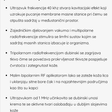
Ultrazvuk frekvencije 40 khz stvara kavitacijski efekt koji
uzrokuje pucanje membrane masne stanice pri čemu se
otpušta sadržaj u međustanični prostor.
Zajedničkim djelovanjem vakuma i multipolarne
radiofrekvencije stimulira se limfni sustav kojim se
sadržaj masnih stanica izbacuje iz organizma.
Tripolarnom radiofrekvencijom dubinski se zagrijava
tkivo čime se povećava prokrvljenost tkiva,te pospješuje
čvrstoća i zategnutost kože.
Malim bipolarnim RF aplikatorom lako se zateže koža lica
i uklanjaju sitne bore čak i na najzahtevnijim područjima
kao što su kapci
Ultrazvukom od 1 MHz učinkovito se dubinski unosi
krema te se aktivne tvari oslobađaju u dubljim slojevima
kože