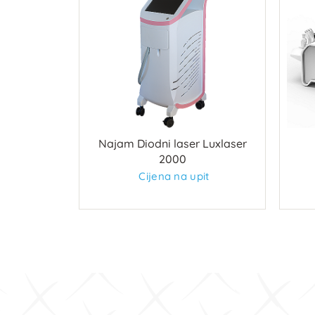
ace L
Najam Diodni laser Luxlaser
2000
it
Cijena na upit