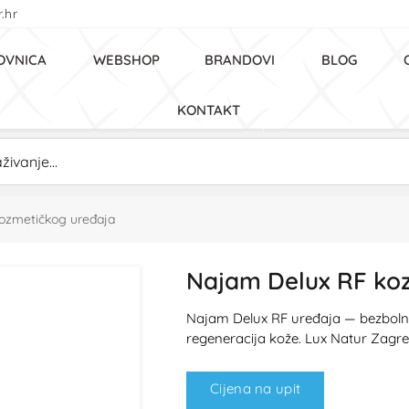
.hr
OVNICA
WEBSHOP
BRANDOVI
BLOG
KONTAKT
ozmetičkog uređaja
Najam Delux RF ko
Najam Delux RF uređaja — bezbolno z
regeneracija kože. Lux Natur Zagre
Cijena na upit