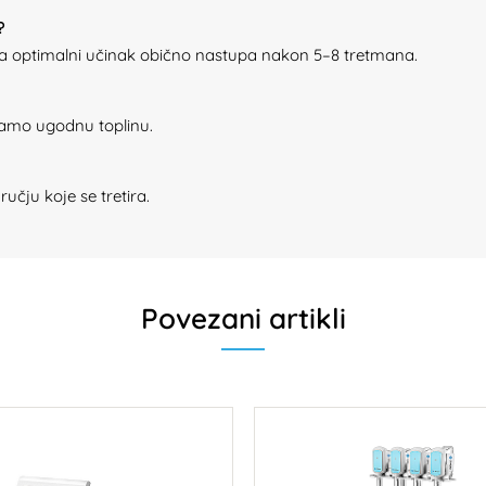
?
a, a optimalni učinak obično nastupa nakon 5–8 tretmana.
 samo ugodnu toplinu.
učju koje se tretira.
Povezani artikli