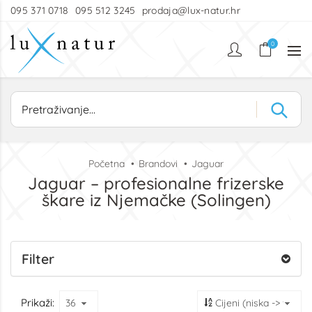
095 371 0718
095 512 3245
prodaja@lux-natur.hr
0
Početna
Brandovi
Jaguar
Jaguar – profesionalne frizerske
škare iz Njemačke (Solingen)
Filter
Prikaži: