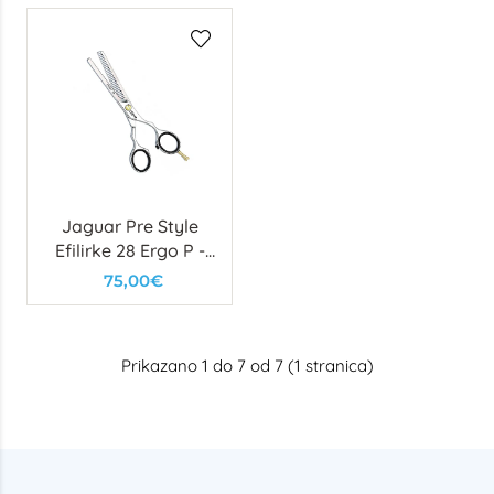
Jaguar Pre Style
Efilirke 28 Ergo P -
5.5”
75,00€
Prikazano 1 do 7 od 7 (1 stranica)