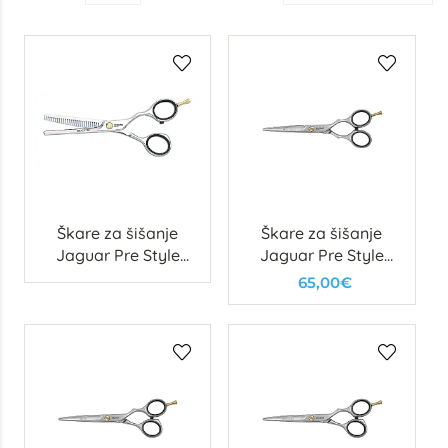
Škare za šišanje
Škare za šišanje
Jaguar Pre Style
Jaguar Pre Style
Relax P 28 – efilirke
Ergo Slice – 5.5”
65,00€
5.5"