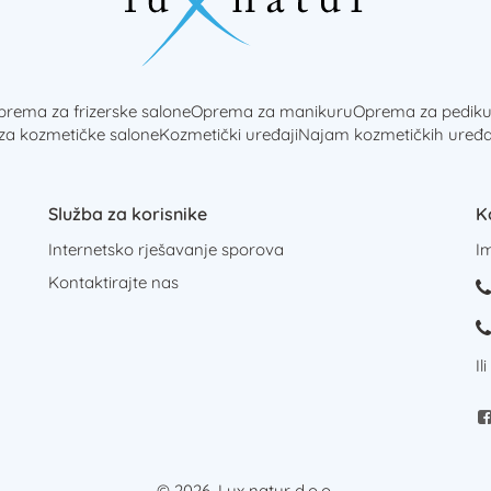
rema za frizerske salone
Oprema za manikuru
Oprema za pediku
 za kozmetičke salone
Kozmetički uređaji
Najam kozmetičkih uređa
Služba za korisnike
K
Internetsko rješavanje sporova
I
Kontaktirajte nas
Il
© 2026. Lux natur d.o.o.