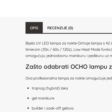
OPIS
RECENZIJE (0)
Bijela UV LED lampa za nokte Ochoje lampa s 42 L
timerom (30s / 60s / 120s), Low Heat Mode funkcij
omogućuju jednostavnu manikuru i pedikuru uz m
Zašto odabrati OCHO lampu z
Ova profesionalna lampa za nokte omogućuje jedn
trajnog (hybrid) laka
gel manikure
builder i soak-off gelova