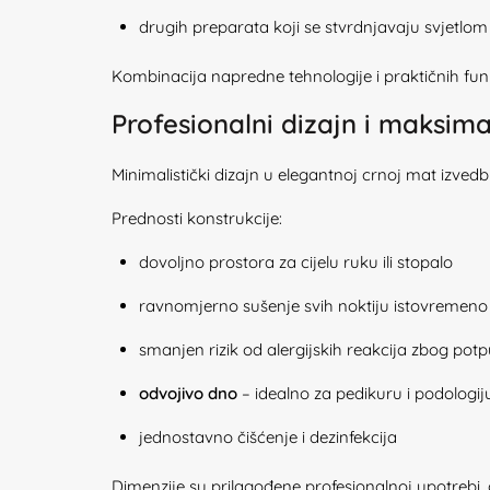
drugih preparata koji se stvrdnjavaju svjetlom
Kombinacija napredne tehnologije i praktičnih f
Profesionalni dizajn i maksima
Minimalistički dizajn u elegantnoj crnoj mat izve
Prednosti konstrukcije:
dovoljno prostora za cijelu ruku ili stopalo
ravnomjerno sušenje svih noktiju istovremeno
smanjen rizik od alergijskih reakcija zbog po
odvojivo dno
– idealno za pedikuru i podologij
jednostavno čišćenje i dezinfekcija
Dimenzije su prilagođene profesionalnoj upotrebi,