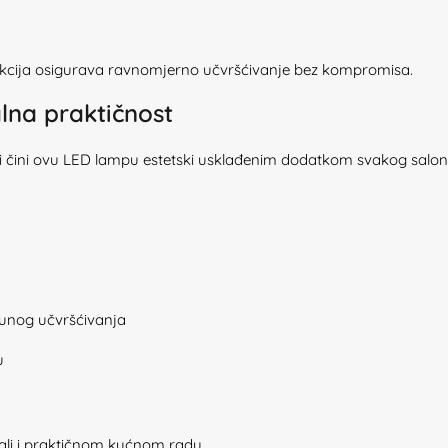
unkcija osigurava ravnomjerno učvršćivanje bez kompromisa.
lna praktičnost
dbi čini ovu LED lampu estetski usklađenim dodatkom svakog salon
tpunog učvršćivanja
u
 ali i praktičnom kućnom radu.