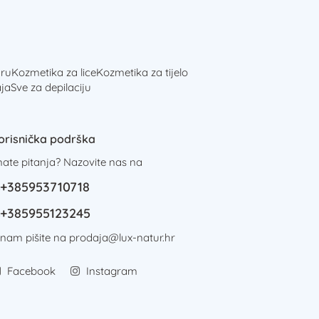
ru
Kozmetika za lice
Kozmetika za tijelo
ja
Sve za depilaciju
orisnička podrška
mate pitanja? Nazovite nas na
+385953710718
+385955123245
i nam pišite na
prodaja@lux-natur.hr
Facebook
Instagram