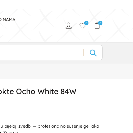
O NAMA
0
0
okte Ocho White 84W
ijeloj izvedbi — profesionalno sušenje gel laka
ur Zagreb.