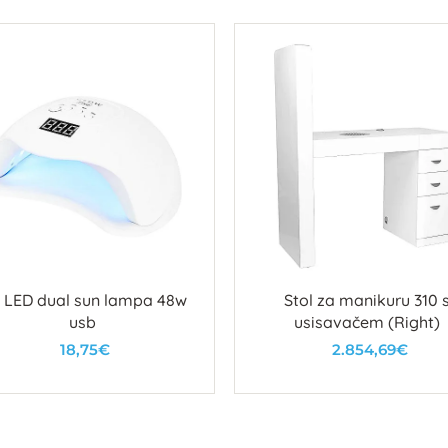
 LED dual sun lampa 48w
Stol za manikuru 310 
usb
usisavačem (Right)
18,75€
2.854,69€
U košaricu
U košaricu