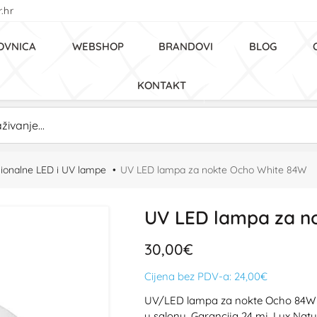
.hr
OVNICA
WEBSHOP
BRANDOVI
BLOG
KONTAKT
ionalne LED i UV lampe
UV LED lampa za nokte Ocho White 84W
UV LED lampa za n
30,00€
Cijena bez PDV-a:
24,00€
UV/LED lampa za nokte Ocho 84W u b
u salonu. Garancija 24 mj. Lux Nat