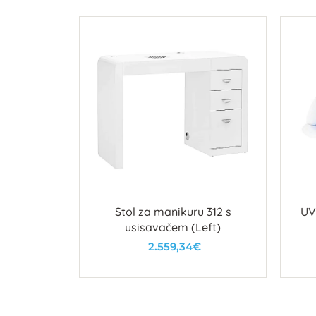
na tvrda
Stol za manikuru 312 s
UV
usisavačem (Left)
2.559,34€
u
U košaricu