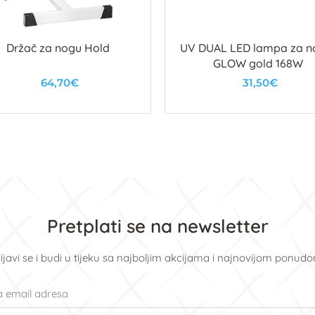
Držač za nogu Hold
UV DUAL LED lampa za n
GLOW gold 168W
64,70€
31,50€
U košaricu
U košaricu
Pretplati se na newsletter
ijavi se i budi u tijeku sa najboljim akcijama i najnovijom ponud