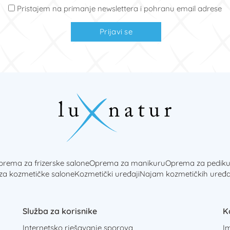
Pristajem na primanje newslettera i pohranu email adrese
Prijavi se
rema za frizerske salone
Oprema za manikuru
Oprema za pediku
 za kozmetičke salone
Kozmetički uređaji
Najam kozmetičkih uređa
Služba za korisnike
K
Internetsko rješavanje sporova
I