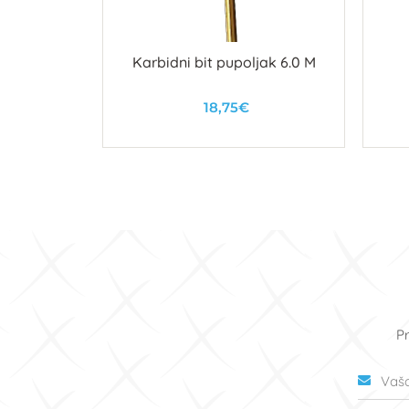
IJEŠTA ZA
Karbidni bit pupoljak 6.0 M
2MM
18,75€
u
U košaricu
Pr