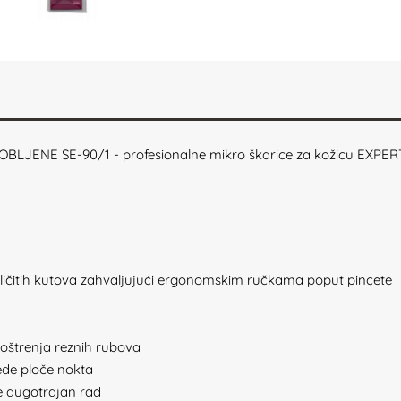
JENE SE-90/1 - profesionalne mikro škarice za kožicu EXPER
 različitih kutova zahvaljujući ergonomskim ručkama poput pincete
 oštrenja reznih rubova
jede ploče nokta
e dugotrajan rad