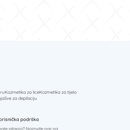
ru
Kozmetika za lice
Kozmetika za tijelo
ja
Sve za depilaciju
orisnička podrška
mate pitanja? Nazovite nas na