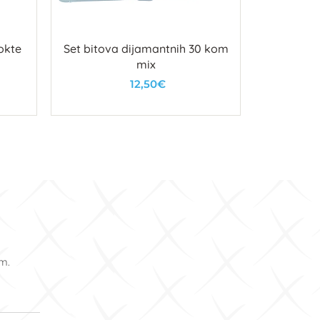
okte
Set bitova dijamantnih 30 kom
DRVENI Š
mix
12,50€
U košaricu
om.