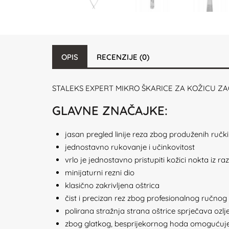
OPIS
RECENZIJE (0)
STALEKS EXPERT MIKRO ŠKARICE ZA KOŽICU ZAOBL
GLAVNE ZNAČAJKE:
jasan pregled linije reza zbog produženih ručki
jednostavno rukovanje i učinkovitost
vrlo je jednostavno pristupiti kožici nokta iz
minijaturni rezni dio
klasično zakrivljena oštrica
čist i precizan rez zbog profesionalnog ručnog
polirana stražnja strana oštrice sprječava ozl
zbog glatkog, besprijekornog hoda omogućuj