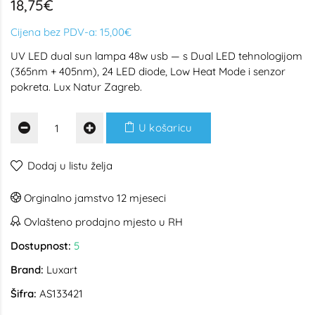
18,75€
Cijena bez PDV-a:
15,00€
UV LED dual sun lampa 48w usb — s Dual LED tehnologijom
(365nm + 405nm), 24 LED diode, Low Heat Mode i senzor
pokreta. Lux Natur Zagreb.
U košaricu
Dodaj u listu želja
Orginalno jamstvo 12 mjeseci
Ovlašteno prodajno mjesto u RH
Dostupnost:
5
Brand:
Luxart
Šifra:
AS133421