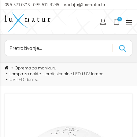
095 371 0718
095 512 3245
prodaja@lux-natur.hr
0
Oprema za manikuru
Lampa za nokte – profesionalne LED i UV lampe
UV LED dual sun lampa 48w usb