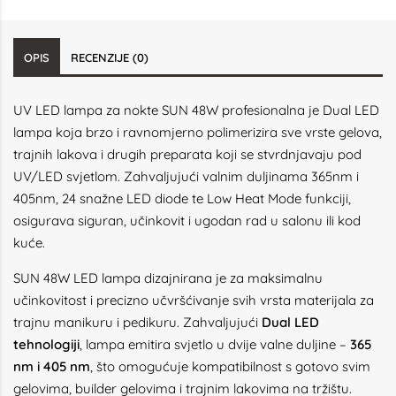
OPIS
RECENZIJE (0)
UV LED lampa za nokte SUN 48W profesionalna je Dual LED
lampa koja brzo i ravnomjerno polimerizira sve vrste gelova,
trajnih lakova i drugih preparata koji se stvrdnjavaju pod
UV/LED svjetlom. Zahvaljujući valnim duljinama 365nm i
405nm, 24 snažne LED diode te Low Heat Mode funkciji,
osigurava siguran, učinkovit i ugodan rad u salonu ili kod
kuće.
SUN 48W LED lampa dizajnirana je za maksimalnu
učinkovitost i precizno učvršćivanje svih vrsta materijala za
trajnu manikuru i pedikuru. Zahvaljujući
Dual LED
tehnologiji
, lampa emitira svjetlo u dvije valne duljine –
365
nm i 405 nm
, što omogućuje kompatibilnost s gotovo svim
gelovima, builder gelovima i trajnim lakovima na tržištu.