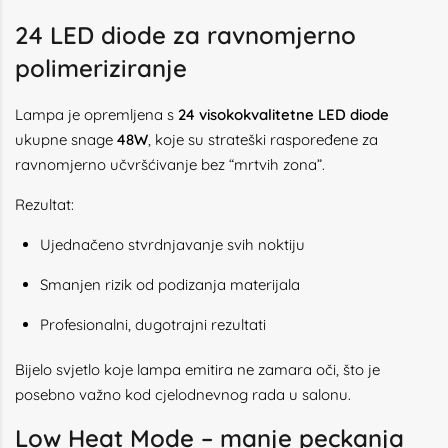
24 LED diode za ravnomjerno
polimeriziranje
Lampa je opremljena s
24 visokokvalitetne LED diode
ukupne snage
48W
, koje su strateški raspoređene za
ravnomjerno učvršćivanje bez “mrtvih zona”.
Rezultat:
Ujednačeno stvrdnjavanje svih noktiju
Smanjen rizik od podizanja materijala
Profesionalni, dugotrajni rezultati
Bijelo svjetlo koje lampa emitira ne zamara oči, što je
posebno važno kod cjelodnevnog rada u salonu.
Low Heat Mode – manje peckanja