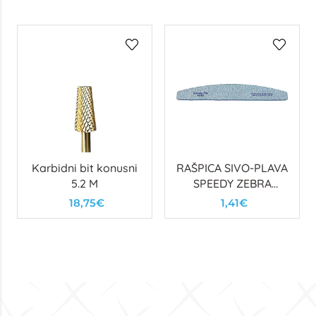
Karbidni bit konusni
RAŠPICA SIVO-PLAVA
5.2 M
SPEEDY ZEBRA
80/80 POLUMJESEC
18,75€
1,41€