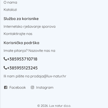
O nama
Katalozi
Služba za korisnike
Internetsko rješavanje sporova
Kontaktirajte nas
Korisnička podrška
Imate pitanja? Nazovite nas na
+385953710718
+385955123245
Ili nam pišite na
prodaja@lux-natur.hr
Facebook
Instagram
© 2026. Lux natur d.o.o.