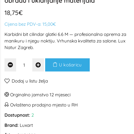
obradu i uklanjanje materijala
18,75€
Cijena bez PDV-a:
15,00€
Karbidni bit cilindar glatki 6.6 M — profesionalna oprema za
manikuru i njegu noktiju. Vrhunska kvaliteta za salone. Lux
Natur Zagreb.
U košaricu
Dodaj u listu želja
Orginalno jamstvo 12 mjeseci
Ovlašteno prodajno mjesto u RH
Dostupnost:
2
Brand:
Luxart