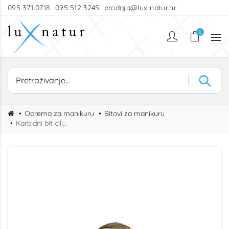
095 371 0718
095 512 3245
prodaja@lux-natur.hr
0
Oprema za manikuru
Bitovi za manikuru
Karbidni bit cilindar glatki 6.6 M