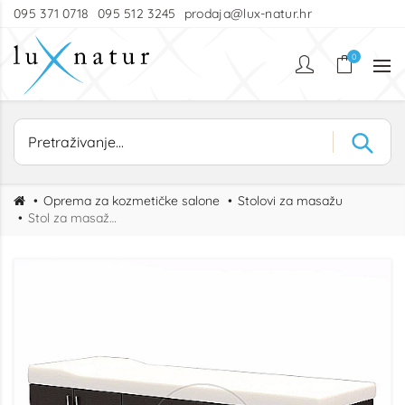
095 371 0718
095 512 3245
prodaja@lux-natur.hr
0
Oprema za kozmetičke salone
Stolovi za masažu
Stol za masažu Spa Bed