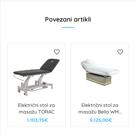
Povezani artikli
Električni stol za
Električni stol za
masažu TORAC
masažu Bella WMA
(3 motora)
1.103,75€
5.125,00€