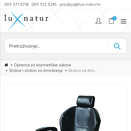
095 371 0718
095 512 3245
prodaja@lux-natur.hr
0
Oprema za kozmetičke salone
Stolice i stolovi za šminkanje
Stolica za šminkanje Taranto