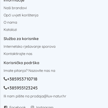
Informacije
Naši brandovi
Opći uvjeti korištenja
O nama
Katalozi
Služba za korisnike
Internetsko rješavanje sporova
Kontaktirajte nas
Korisnička podrška
Imate pitanja? Nazovite nas na
+385953710718
+385955123245
Ili nam pišite na
prodaja@lux-natur.hr
Facebook
Instagram