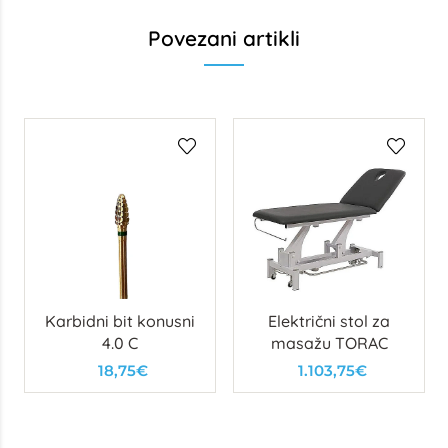
Povezani artikli
Karbidni bit konusni
Električni stol za
4.0 C
masažu TORAC
18,75€
1.103,75€