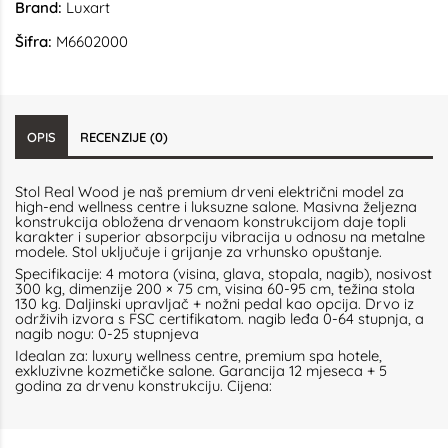
Brand:
Luxart
Šifra:
M6602000
OPIS
RECENZIJE (0)
Stol Real Wood je naš premium drveni električni model za
high-end wellness centre i luksuzne salone. Masivna željezna
konstrukcija obložena drvenaom konstrukcijom daje topli
karakter i superior absorpciju vibracija u odnosu na metalne
modele. Stol uključuje i grijanje za vrhunsko opuštanje.
Specifikacije: 4 motora (visina, glava, stopala, nagib), nosivost
300 kg, dimenzije 200 × 75 cm, visina 60-95 cm, težina stola
130 kg. Daljinski upravljač + nožni pedal kao opcija. Drvo iz
održivih izvora s FSC certifikatom. nagib leđa 0-64 stupnja, a
nagib nogu: 0-25 stupnjeva
Idealan za: luxury wellness centre, premium spa hotele,
exkluzivne kozmetičke salone. Garancija 12 mjeseca + 5
godina za drvenu konstrukciju. Cijena: