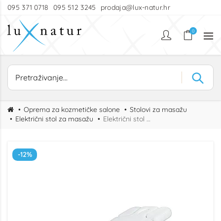
095 371 0718
095 512 3245
prodaja@lux-natur.hr
0
Oprema za kozmetičke salone
Stolovi za masažu
Električni stol za masažu
Električni stol za masažu REAL WOOD
-12%