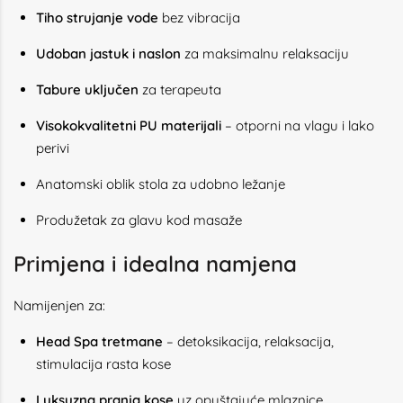
Tiho strujanje vode
bez vibracija
Udoban jastuk i naslon
za maksimalnu relaksaciju
Tabure uključen
za terapeuta
Visokokvalitetni PU materijali
– otporni na vlagu i lako
perivi
Anatomski oblik stola za udobno ležanje
Produžetak za glavu kod masaže
Primjena i idealna namjena
Namijenjen za:
Head Spa tretmane
– detoksikacija, relaksacija,
stimulacija rasta kose
Luksuzna pranja kose
uz opuštajuće mlaznice