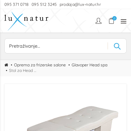
095 371 0718
095 512 3245
prodaja@lux-natur.hr
0
Oprema za frizerske salone
Glavoper Head spa
Stol za Head Spa Mesina – profesionalni stol za masažu glave i pranje kose