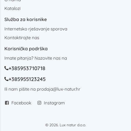
Katalozi
Služba za korisnike
Internetsko rješavanje sporova
Kontaktirajte nas
Korisnička podrška
Imate pitanja? Nazovite nas na
+385953710718
+385955123245
Ili nam pišite na
prodaja@lux-natur.hr
Facebook
Instagram
© 2026. Lux natur d.o.o.