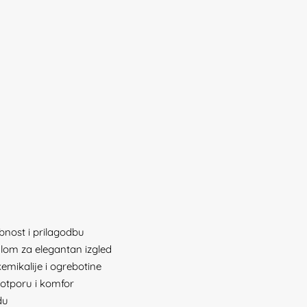
bnost i prilagodbu
lom za elegantan izgled
emikalije i ogrebotine
potporu i komfor
du