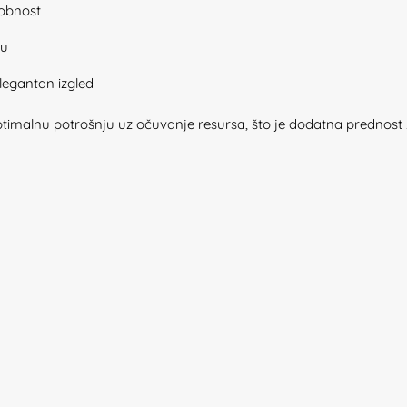
dobnost
ju
legantan izgled
malnu potrošnju uz očuvanje resursa, što je dodatna prednost 