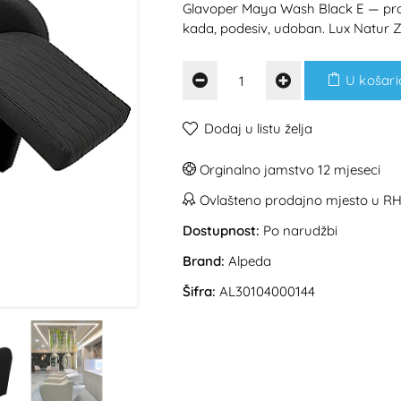
Glavoper Maya Wash Black E — profe
kada, podesiv, udoban. Lux Natur 
U košari
Dodaj u listu želja
Orginalno jamstvo 12 mjeseci
Ovlašteno prodajno mjesto u R
Dostupnost:
Po narudžbi
Brand:
Alpeda
Šifra:
AL30104000144