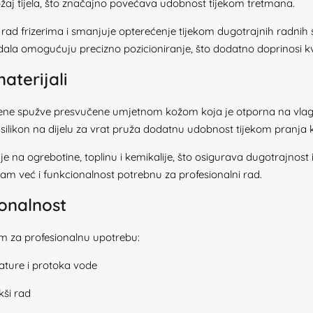
ožaj tijela, što značajno povećava udobnost tijekom tretmana.
 rad frizerima i smanjuje opterećenje tijekom dugotrajnih radnih s
dala omogućuju precizno pozicioniranje, što dodatno doprinosi kval
aterijali
šivene spužve presvučene umjetnom kožom koja je otporna na vla
i silikon na dijelu za vrat pruža dodatnu udobnost tijekom pranja 
je na ogrebotine, toplinu i kemikalije, što osigurava dugotrajnost
am već i funkcionalnost potrebnu za profesionalni rad.
onalnost
 za profesionalnu upotrebu:
ature i protoka vode
kši rad