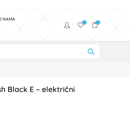
O NAMA
0
0
 Black E – električni