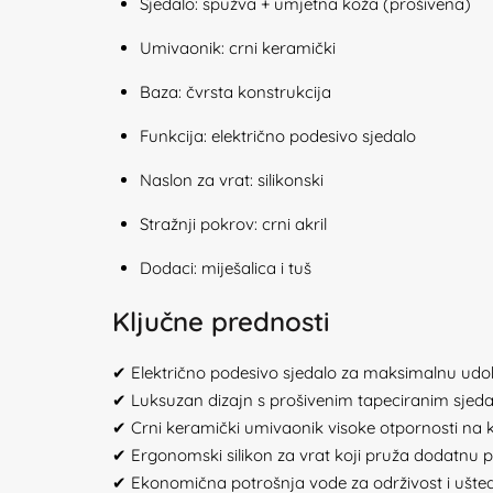
Sjedalo: spužva + umjetna koža (prošivena)
Umivaonik: crni keramički
Baza: čvrsta konstrukcija
Funkcija: električno podesivo sjedalo
Naslon za vrat: silikonski
Stražnji pokrov: crni akril
Dodaci: miješalica i tuš
Ključne prednosti
✔ Električno podesivo sjedalo za maksimalnu udo
✔ Luksuzan dizajn s prošivenim tapeciranim sjeda
✔ Crni keramički umivaonik visoke otpornosti na k
✔ Ergonomski silikon za vrat koji pruža dodatnu 
✔ Ekonomična potrošnja vode za održivost i ušte