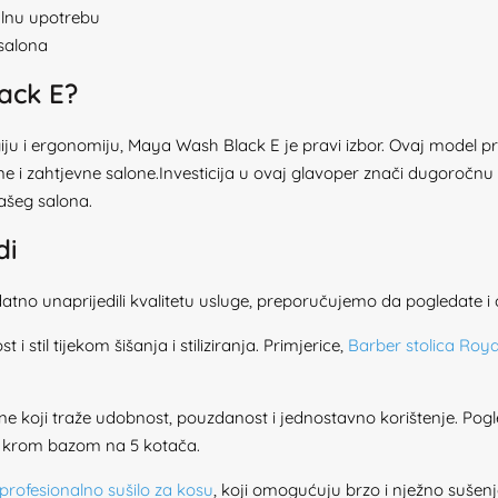
alnu upotrebu
 salona
ack E?
ogiju i ergonomiju, Maya Wash Black E je pravi izbor. Ovaj model 
e i zahtjevne salone.Investicija u ovaj glavoper znači dugoročnu k
vašeg salona.
di
atno unaprijedili kvalitetu usluge, preporučujemo da pogledate i 
 stil tijekom šišanja i stiliziranja. Primjerice,
Barber stolica Roy
ne koji traže udobnost, pouzdanost i jednostavno korištenje. Pog
 i krom bazom na 5 kotača.
profesionalno sušilo za kosu
, koji omogućuju brzo i nježno sušenj