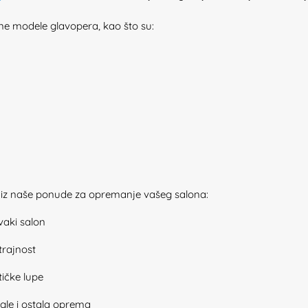
e modele glavopera, kao što su:
e iz naše ponude za opremanje vašeg salona:
aki salon
trajnost
ičke lupe
egle i ostala oprema