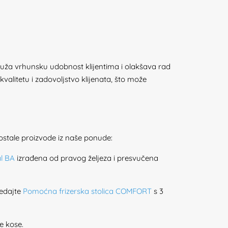
pruža vrhunsku udobnost klijentima i olakšava rad
valitetu i zadovoljstvo klijenata, što može
ostale proizvode iz naše ponude:
al BA
izrađena od pravog željeza i presvučena
ledajte
Pomoćna frizerska stolica COMFORT
s 3
e kose.