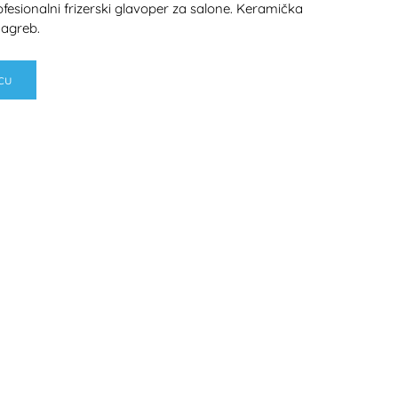
sionalni frizerski glavoper za salone. Keramička
Zagreb.
cu
H