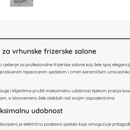
za vrhunske frizerske salone
ešenje za profesionalne frizerske salone koji žele spoj elegancij
om, prošivenim tapeciranim sjedalom i crnim keramičkim umivaonik
u usluge i klijentima pružiti maksimalnu udobnost tijekom pranja 
dojam, a istovremeno žele olakšati rad svojim zaposlenicima.
aksimalnu udobnost
lavopera je električno podesivo sjedalo koje omogućuje prilago