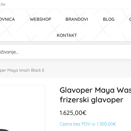
.hr
OVNICA
WEBSHOP
BRANDOVI
BLOG
KONTAKT
oper Maya Wash Black E
Glavoper Maya Wash
frizerski glavoper
1.625,00€
Cijena bez PDV-a:
1.300,00€