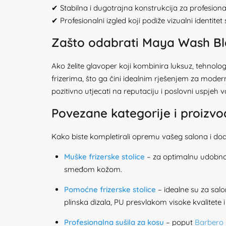
✔ Stabilna i dugotrajna konstrukcija za profesion
✔ Profesionalni izgled koji podiže vizualni identitet
Zašto odabrati Maya Wash Bl
Ako želite glavoper koji kombinira luksuz, tehnol
frizerima, što ga čini idealnim rješenjem za modern
pozitivno utjecati na reputaciju i poslovni uspjeh 
Povezane kategorije i proizvo
Kako biste kompletirali opremu vašeg salona i dod
Muške frizerske stolice
– za optimalnu udobnost i
smeđom kožom.
Pomoćne frizerske stolice
– idealne su za salo
plinska dizala, PU presvlakom visoke kvalitete
Profesionalna sušila za kosu
– poput
Barbero 