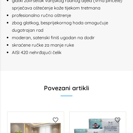
glatki završetak vanjskog radnog dijela (vrha pincete)
sprječava oštećenje kože tijekom tretmana
profesionalno ručno oštrenje
zbog glatkog, besprijekornog hoda omogućuje
dugotrajan rad
moderan, satenski finiš ugodan na dodir
skraćene ručke za manje ruke
AISI 420 nehrđajući čelik
Povezani artikli