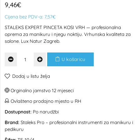
9,46€
Cijena bez PDV-a:
7,57€
STALEKS EXPERT PINCETA KOSI VRH — profesionalna
oprema za manikuru i njegu noktiju. Vrhunska kvaliteta za
salone. Lux Natur Zagreb.
U košaricu
Dodaj u listu želja
Orginalno jamstvo 12 mjeseci
Ovlašteno prodajno mjesto u RH
Dostupnost:
Po narudžbi
Brand:
Staleks Pro – profesionalni instrumenti za manikuru i
pedikuru
Šifra:
TE-10/4