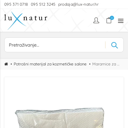
095 371 0718
095 512 3245
prodaja@lux-natur.hr
0
Potrošni materijal za kozmetičke salone
Maramice za čišćenje lica KRISTAL 100kom