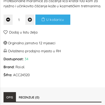
Profesionalne maramice za čišćenje lica kristal 100 kom za
nježno i učinkovito čišćenje kože u kozmetičkim tretmanima.
U košaricu
Dodaj u listu želja
Orginalno jamstvo 12 mjeseci
Ovlašteno prodajno mjesto u RH
Dostupnost:
34
Brand:
Roi.al.
Šifra:
ACC24320
OPIS
RECENZIJE (0)