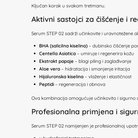
Ključan korak u svakom tretmanu.
Aktivni sastojci za čišćenje i r
Serum STEP 02 sadrži učinkovite i uravnotežene ak
BHA (salicilna kiselina)
– dubinsko čišćenje po
Centella Asiatica
– umiruje i regenerira kožu
Ekstrakt papaje
– blagi piling i zaglađivanje
Aloe vera
– hidratacija i smanjenje iritacija
Hijaluronska kiselina
– vlaženje i elastičnost
Peptidi
– regeneracija i obnova
Ova kombinacija omogućuje učinkovito i sigurno d
Profesionalna primjena i sigur
Serum STEP 02 namijenjen je profesionalnoj upot