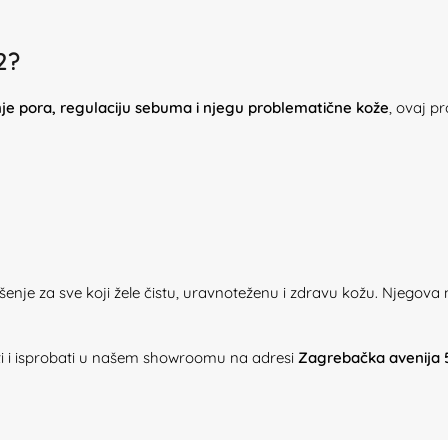
2?
nje pora, regulaciju sebuma i njegu problematične kože
, ovaj p
šenje za sve koji žele čistu, uravnoteženu i zdravu kožu. Njego
ti i isprobati u našem showroomu na adresi
Zagrebačka avenija 