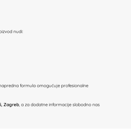
roizvod nudi:
va napredna formula omogućuje profesionalne
5, Zagreb
, a za dodatne informacije slobodno nas