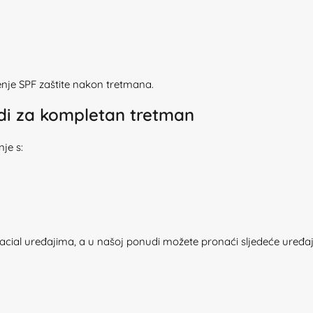
enje SPF zaštite nakon tretmana.
odi za kompletan tretman
je s:
ial uređajima, a u našoj ponudi možete pronaći sljedeće uređaj