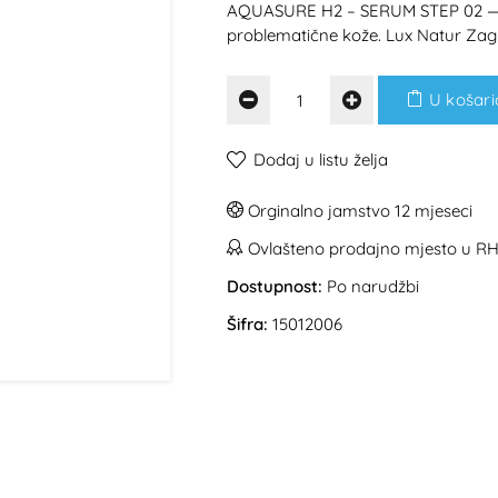
AQUASURE H2 – SERUM STEP 02 — za
problematične kože. Lux Natur Zag
U košari
Dodaj u listu želja
Orginalno jamstvo 12 mjeseci
Ovlašteno prodajno mjesto u R
Dostupnost:
Po narudžbi
Šifra:
15012006