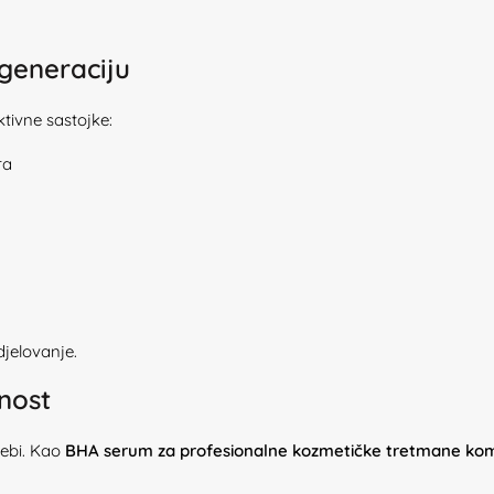
egeneraciju
tivne sastojke:
ra
jelovanje.
nost
rebi. Kao
BHA serum za profesionalne kozmetičke tretmane komp