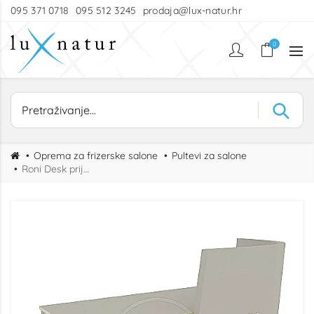
095 371 0718
095 512 3245
prodaja@lux-natur.hr
0
Oprema za frizerske salone
Pultevi za salone
Roni Desk prijamni pult