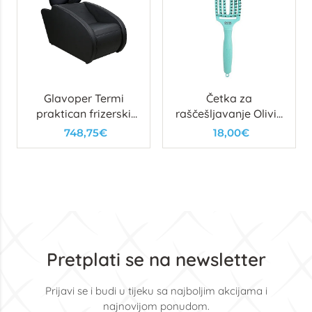
Glavoper Termi
Četka za
praktican frizerski
raščešljavanje Olivia
glavoper sa stolicom
Garden Nylon Mix
748,75€
18,00€
Mint- Fingerbrush
Pretplati se na newsletter
Prijavi se i budi u tijeku sa najboljim akcijama i
najnovijom ponudom.