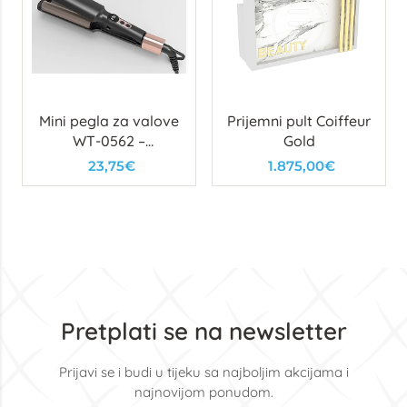
Mini pegla za valove
Prijemni pult Coiffeur
WT-0562 –
Gold
Kompaktni uređaj za
23,75€
1.875,00€
brze i precizne
valove
Pretplati se na newsletter
Prijavi se i budi u tijeku sa najboljim akcijama i
najnovijom ponudom.