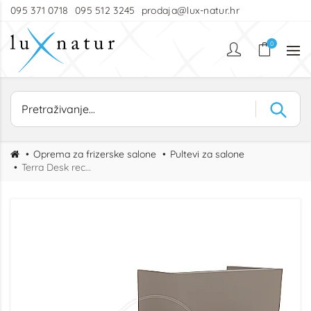
095 371 0718
095 512 3245
prodaja@lux-natur.hr
0
Oprema za frizerske salone
Pultevi za salone
Terra Desk recepcijski pult