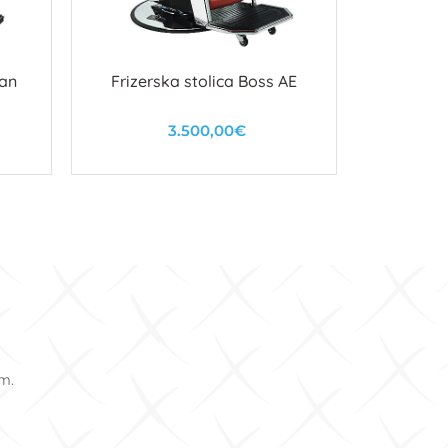
Man
Frizerska stolica Boss AE
Ogledalo
Gla
3.500,00€
U košaricu
om.