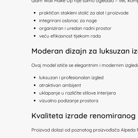
Glam Wall Make Up nije samo ogledalo – već kom
praktičan stakleni stolić za alat i proizvode
integrirani oslonac za noge
organiziran i uredan radni prostor
veću efikasnost tijekom rada
Moderan dizajn za luksuzan iz
Ovaj model ističe se elegantnim i modernim izgl
luksuzan i profesionalan izgled
atraktivan ambijent
uklapanje u različite stilove interijera
vizualno podizanje prostora
Kvaliteta izrade renomiranog
Proizvod dolazi od poznatog proizvođača Alpeda Fri