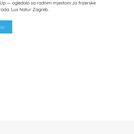
 Up — ogledalo sa radnim mjestom za frizerske
izrada. Lux Natur Zagreb.
cu
H