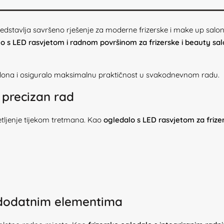
tavlja savršeno rješenje za moderne frizerske i make up salone ko
o s LED rasvjetom i radnom površinom za frizerske i beauty sa
alona i osiguralo maksimalnu praktičnost u svakodnevnom radu.
 precizan rad
etljenje tijekom tretmana. Kao
ogledalo s LED rasvjetom za friz
 dodatnim elementima