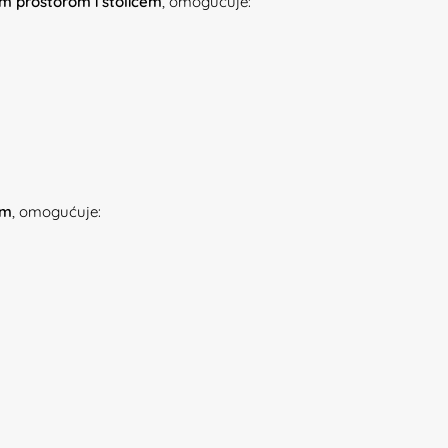
im prostorom i stolićem
, omogućuje:
em
, omogućuje: