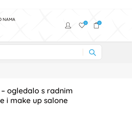
O NAMA
0
0
– ogledalo s radnim
e i make up salone