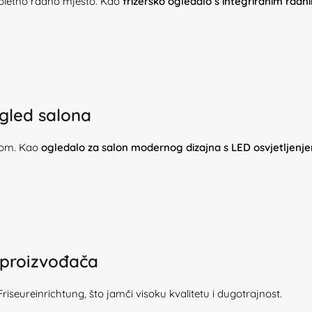
pletno radno mjesto. Kao
frizersko ogledalo s integriranim radn
gled salona
edom. Kao
ogledalo za salon modernog dizajna s LED osvjetljenj
 proizvođača
seureinrichtung, što jamči visoku kvalitetu i dugotrajnost.