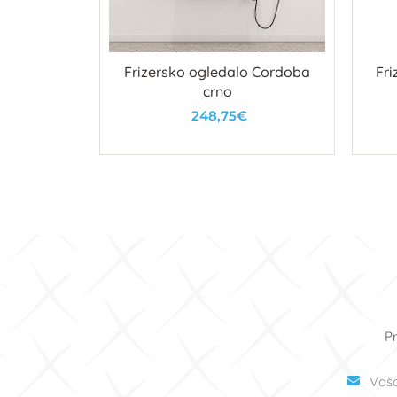
ova Basic
Frizersko ogledalo Cordoba
Fri
crno
248,75€
u
U košaricu
Pr