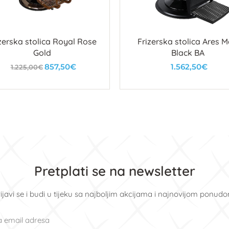
zerska stolica Royal Rose
Frizerska stolica Ares 
Gold
Black BA
857,50€
1.562,50€
1.225,00€
U košaricu
U košaricu
Pretplati se na newsletter
ijavi se i budi u tijeku sa najboljim akcijama i najnovijom ponud