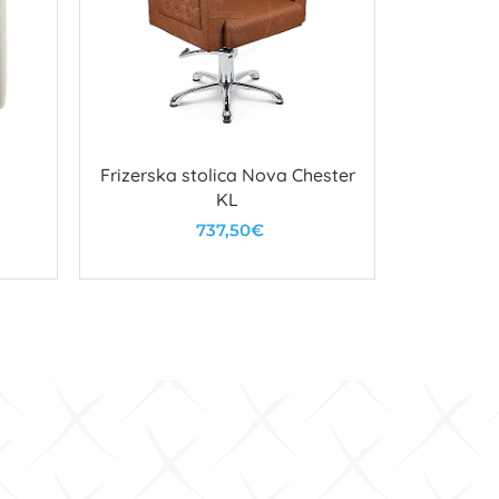
Frizerska stolica Nova Chester
Ogledalo
KL
Ce
737,50€
U košaricu