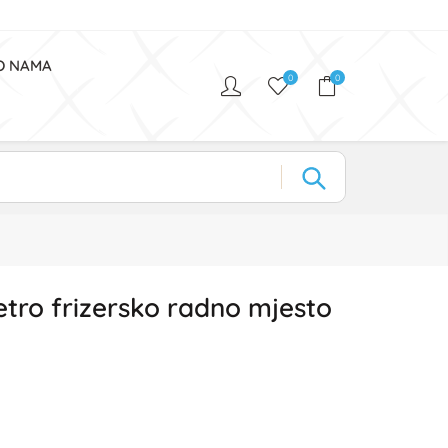
O NAMA
0
0
etro frizersko radno mjesto