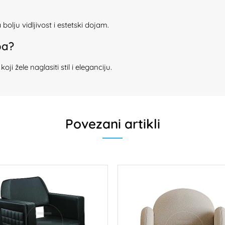
olju vidljivost i estetski dojam.
pa?
oji žele naglasiti stil i eleganciju.
Povezani artikli