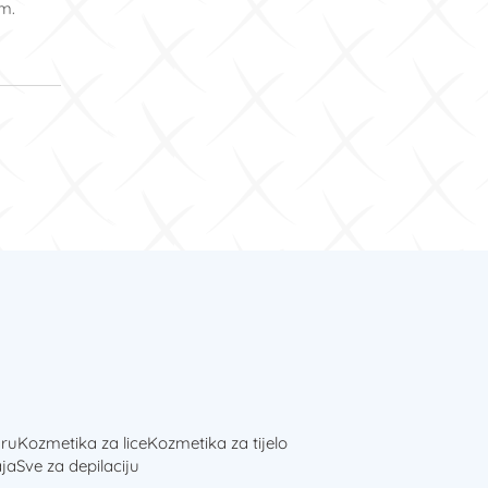
om.
ru
Kozmetika za lice
Kozmetika za tijelo
ja
Sve za depilaciju