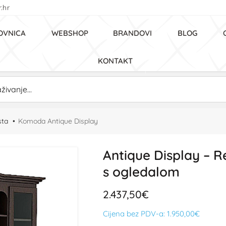
.hr
OVNICA
WEBSHOP
BRANDOVI
BLOG
KONTAKT
sta
Komoda Antique Display
Antique Display – R
s ogledalom
2.437,50€
Cijena bez PDV-a:
1.950,00€