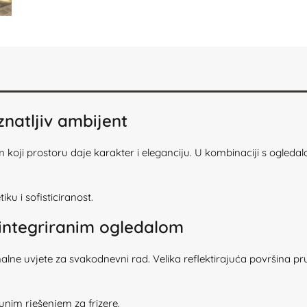
znatljiv ambijent
om koji prostoru daje karakter i eleganciju. U kombinaciji s ogled
iku i sofisticiranost.
 integriranim ogledalom
 uvjete za svakodnevni rad. Velika reflektirajuća površina pruža
unim rješenjem za frizere.