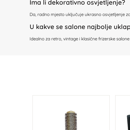
Ima li dekorativno osvjetljenje?
Da, radno mjesto uključuje ukrasno osvjetljenje za b
U kakve se salone najbolje ukla
Idealno za retro, vintage i klasične frizerske salone k