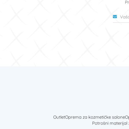
Pr
Outlet
Oprema za kozmetičke salone
Op
Potrošni materijal