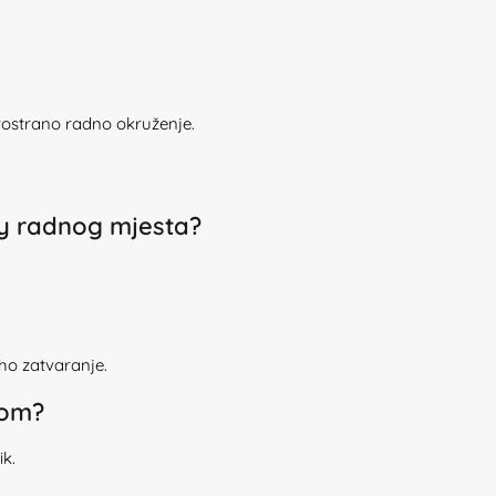
rostrano radno okruženje.
ay radnog mjesta?
iho zatvaranje.
kom?
ik.