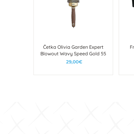
m mjestom
Četka Olivia Garden Expert
F
e Island
Blowout Wavy Speed Gold 55
€
29,00€
u
U košaricu