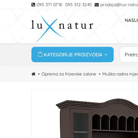
095 371 0718
095 512 3245
prodaja@lux-natur
NASL
KATEGORIJE PROIZVODA
Oprema za frizerske salone
Muška radna mje