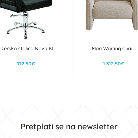
rizerska stolica Nova KL
Mori Waiting Chair
712,50€
1.312,50€
U košaricu
U košaricu
Pretplati se na newsletter