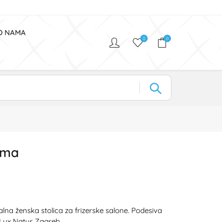
O NAMA
0
0
oma
lna ženska stolica za frizerske salone. Podesiva
. Lux Natur Zagreb.