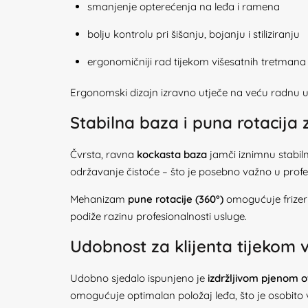
smanjenje opterećenja na leđa i ramena
bolju kontrolu pri šišanju, bojanju i stiliziranju
ergonomičniji rad tijekom višesatnih tretmana
Ergonomski dizajn izravno utječe na veću radnu uč
Stabilna baza i puna rotacija
Čvrsta, ravna
kockasta baza
jamči iznimnu stabil
održavanje čistoće – što je posebno važno u prof
Mehanizam
pune rotacije (360°)
omogućuje frizeru
podiže razinu profesionalnosti usluge.
Udobnost za klijenta tijekom 
Udobno sjedalo ispunjeno je
izdržljivom pjenom 
omogućuje optimalan položaj leđa, što je osobito