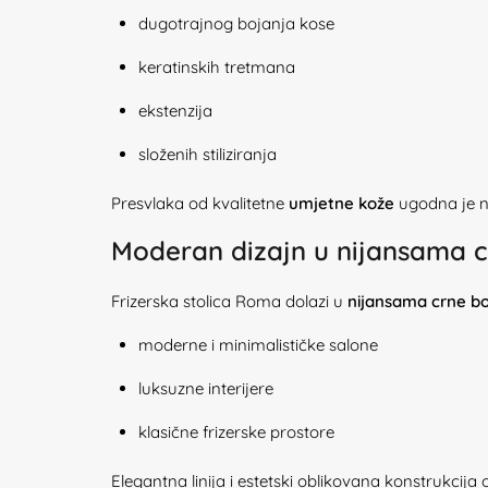
dugotrajnog bojanja kose
keratinskih tretmana
ekstenzija
složenih stiliziranja
Presvlaka od kvalitetne
umjetne kože
ugodna je n
Moderan dizajn u nijansama c
Frizerska stolica Roma dolazi u
nijansama crne bo
moderne i minimalističke salone
luksuzne interijere
klasične frizerske prostore
Elegantna linija i estetski oblikovana konstrukcij