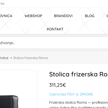
.hr
OVNICA
WEBSHOP
BRANDOVI
BLOG
KONTAKT
tolice
Stolica frizerska Roma
Stolica frizerska R
311,25€
Cijena bez PDV-a:
249,00€
Frizerska stolica Roma — profesiona
visina, hidraulika, kvalitetna izrada