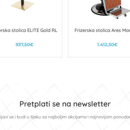
erska stolica ELITE Gold RL
Frizerska stolica Ares Ma
937,50€
1.412,50€
U košaricu
U košaricu
Pretplati se na newsletter
ijavi se i budi u tijeku sa najboljim akcijama i najnovijom ponud