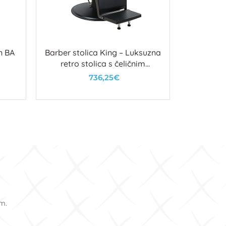
n BA
Barber stolica King – Luksuzna
Umay Go
retro stolica s čeličnim
okvirom i detaljima
736,25€
U košaricu
om.