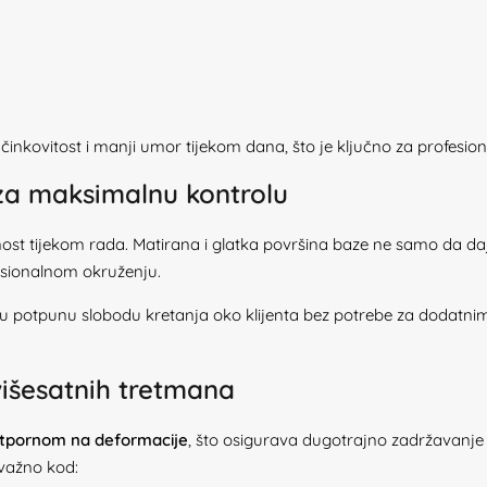
inkovitost i manji umor tijekom dana, što je ključno za profesio
 za maksimalnu kontrolu
nost tijekom rada. Matirana i glatka površina baze ne samo da da
esionalnom okruženju.
 potpunu slobodu kretanja oko klijenta bez potrebe za dodatnim
višesatnih tretmana
otpornom na deformacije
, što osigurava dugotrajno zadržavanje o
 važno kod: