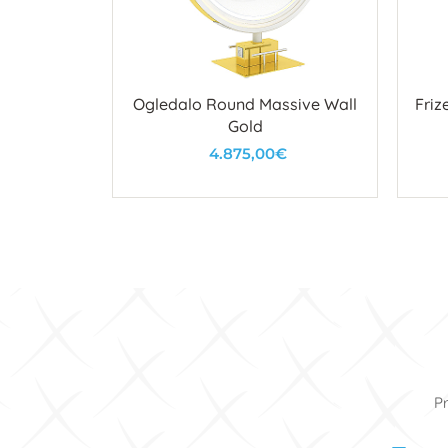
 Nova KL
Ogledalo Round Massive Wall
Friz
Gold
4.875,00€
u
U košaricu
Pr