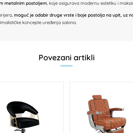
im metalnim postoljem
, koje osigurava modernu estetiku i maks
erijera,
moguć je odabir druge vrste i boje postolja na upit, uz 
inimalističke koncepte uređenja salona.
Povezani artikli