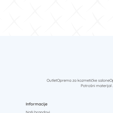
Outlet
Oprema za kozmetičke salone
Op
Potrošni materijal
Informacije
Naši brandovi