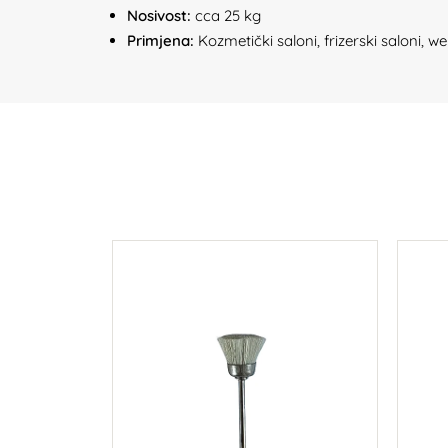
Nosivost:
cca 25 kg
Primjena:
Kozmetički saloni, frizerski saloni, we
LAVE-
12 L
u