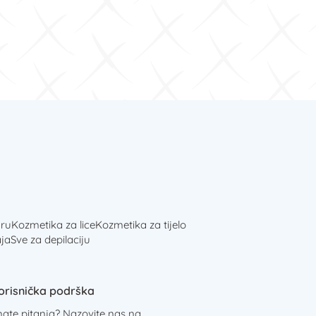
ru
Kozmetika za lice
Kozmetika za tijelo
ja
Sve za depilaciju
orisnička podrška
mate pitanja? Nazovite nas na