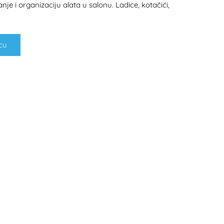
e i organizaciju alata u salonu. Ladice, kotačići,
cu
H