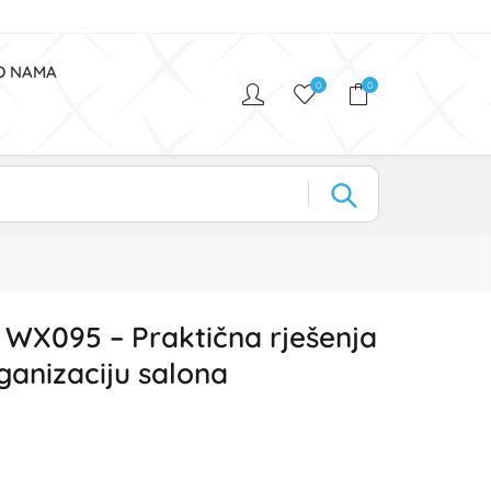
O NAMA
0
0
 WX095 – Praktična rješenja
ganizaciju salona