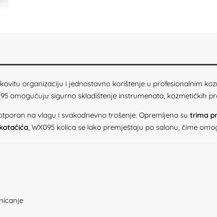
kovitu organizaciju i jednostavno korištenje u profesionalnim kozm
X095 omogućuju sigurno skladištenje instrumenata, kozmetičkih pr
je otporan na vlagu i svakodnevno trošenje. Opremljena su
trima
p
 kotačića
, WX095 kolica se lako premještaju po salonu, čime omogu
micanje