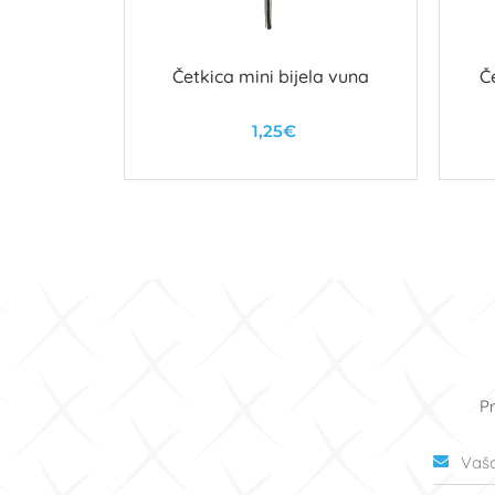
Četkica mini bijela vuna
Č
1,25€
U košaricu
Pr