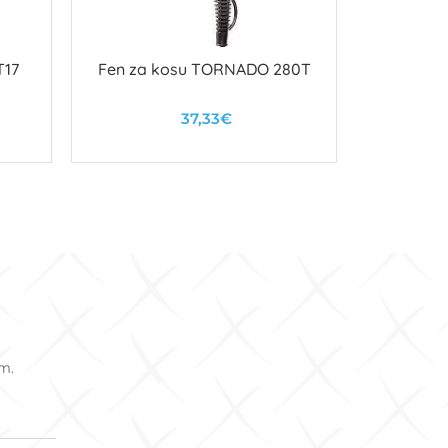
T17
Fen za kosu TORNADO 280T
37,33€
U košaricu
om.