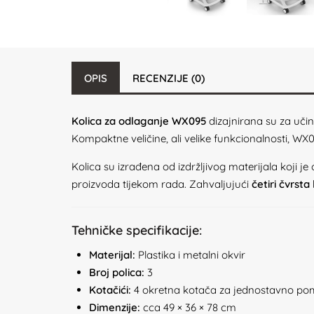
OPIS
RECENZIJE (0)
Kolica za odlaganje WX095
dizajnirana su za učin
Kompaktne veličine, ali velike funkcionalnosti, W
Kolica su izrađena od izdržljivog materijala koji 
proizvoda tijekom rada. Zahvaljujući
četiri čvrsta
Tehničke specifikacije:
Materijal:
Plastika i metalni okvir
Broj polica:
3
Kotačići:
4 okretna kotača za jednostavno po
Dimenzije:
cca 49 × 36 × 78 cm