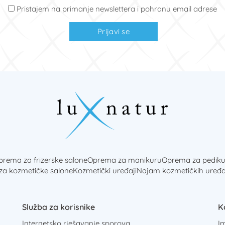
Pristajem na primanje newslettera i pohranu email adrese
Prijavi se
rema za frizerske salone
Oprema za manikuru
Oprema za pediku
 za kozmetičke salone
Kozmetički uređaji
Najam kozmetičkih uređa
Služba za korisnike
K
Internetsko rješavanje sporova
I