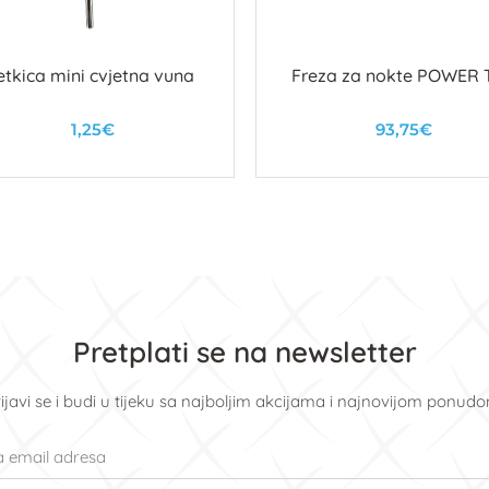
etkica mini cvjetna vuna
Freza za nokte POWER 
1,25€
93,75€
U košaricu
U košaricu
Pretplati se na newsletter
ijavi se i budi u tijeku sa najboljim akcijama i najnovijom ponud