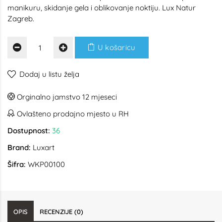
manikuru, skidanje gela i oblikovanje noktiju. Lux Natur
Zagreb.
U košaricu
Dodaj u listu želja
Orginalno jamstvo 12 mjeseci
Ovlašteno prodajno mjesto u RH
Dostupnost:
36
Brand:
Luxart
Šifra:
WKP00100
OPIS
RECENZIJE (0)