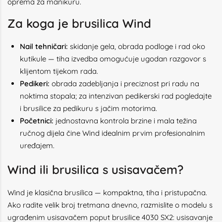
oprema za manikuru
.
Za koga je brusilica Wind
Nail tehničari:
skidanje gela, obrada podloge i rad oko
kutikule — tiha izvedba omogućuje ugodan razgovor s
klijentom tijekom rada.
Pedikeri:
obrada zadebljanja i preciznost pri radu na
noktima stopala; za intenzivan pedikerski rad pogledajte
i
brusilice za pedikuru
s jačim motorima.
Početnici:
jednostavna kontrola brzine i mala težina
ručnog dijela čine Wind idealnim prvim profesionalnim
uređajem.
Wind ili brusilica s usisavačem?
Wind je klasična brusilica — kompaktna, tiha i pristupačna.
Ako radite velik broj tretmana dnevno, razmislite o modelu s
ugrađenim usisavačem poput
brusilice 4030 SX2
: usisavanje