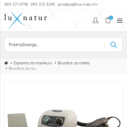
095 371 0718
095 512 3245
prodaja@lux-natur.hr
0
Oprema za manikuru
Brusilice za nokte
Brusilica za nokte WIND