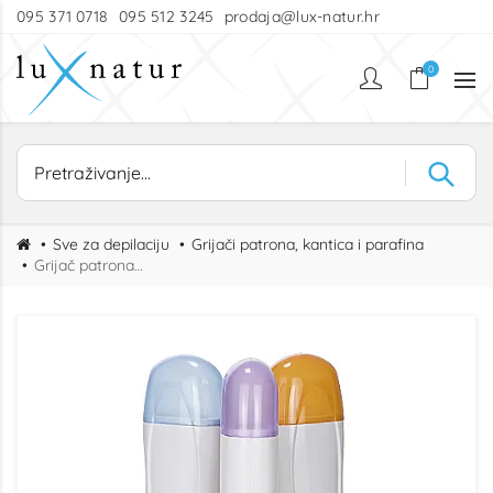
095 371 0718
095 512 3245
prodaja@lux-natur.hr
0
Sve za depilaciju
Grijači patrona, kantica i parafina
Grijač patrona trostruki W003