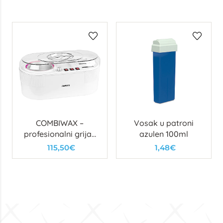
COMBIWAX –
Vosak u patroni
profesionalni grijač
azulen 100ml
kantica i patrona
115,50€
1,48€