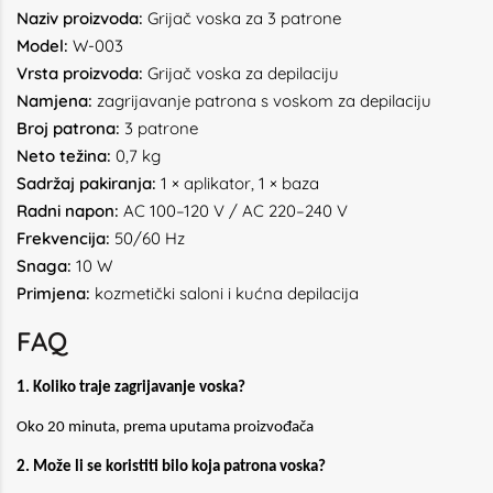
Naziv proizvoda:
Grijač voska za 3 patrone
Model:
W-003
Vrsta proizvoda:
Grijač voska za depilaciju
Namjena:
zagrijavanje patrona s voskom za depilaciju
Broj patrona:
3 patrone
Neto težina:
0,7 kg
Sadržaj pakiranja:
1 × aplikator, 1 × baza
Radni napon:
AC 100–120 V / AC 220–240 V
Frekvencija:
50/60 Hz
Snaga:
10 W
Primjena:
kozmetički saloni i kućna depilacija
FAQ
1. Koliko traje zagrijavanje voska?
Oko 20 minuta, prema uputama proizvođača
2. Može li se koristiti bilo koja patrona voska?