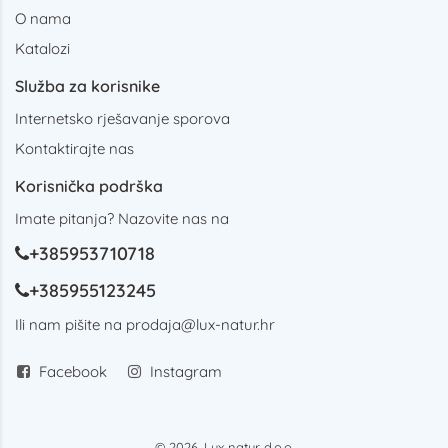
O nama
Katalozi
Služba za korisnike
Internetsko rješavanje sporova
Kontaktirajte nas
Korisnička podrška
Imate pitanja? Nazovite nas na
+385953710718
+385955123245
Ili nam pišite na
prodaja@lux-natur.hr
Facebook
Instagram
© 2026. Lux natur d.o.o.