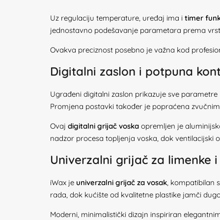
Uz regulaciju temperature, uređaj ima i
timer funk
jednostavno podešavanje parametara prema vrsti 
Ovakva preciznost posebno je važna kod profesional
Digitalni zaslon i potpuna kon
Ugrađeni digitalni zaslon prikazuje sve parametre
Promjena postavki također je popraćena zvučnim
Ovaj
digitalni grijač voska
opremljen je aluminijs
nadzor procesa topljenja voska, dok ventilacijski 
Univerzalni grijač za limenke i
iWax je
univerzalni grijač za vosak
, kompatibilan 
rada, dok kućište od kvalitetne plastike jamči dug
Moderni, minimalistički dizajn inspiriran elegantni