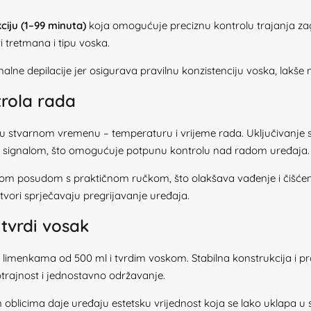
ciju (1–99 minuta)
koja omogućuje preciznu kontrolu trajanja zagr
tretmana i tipu voska.
ne depilacije jer osigurava pravilnu konzistenciju voska, lakše 
trola rada
 u stvarnom vremenu – temperaturu i vrijeme rada. Uključivanje s
 signalom, što omogućuje potpunu kontrolu nad radom uređaja.
kom posudom s praktičnom ručkom, što olakšava vađenje i čišćen
otvori sprječavaju pregrijavanje uređaja.
 tvrdi vosak
s limenkama od 500 ml i tvrdim voskom. Stabilna konstrukcija i pr
otrajnost i jednostavno održavanje.
m oblicima daje uređaju estetsku vrijednost koja se lako uklapa u 