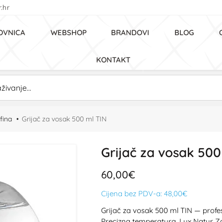
.hr
OVNICA
WEBSHOP
BRANDOVI
BLOG
KONTAKT
fina
Grijač za vosak 500 ml TIN
Grijač za vosak 500
60,00€
Cijena bez PDV-a:
48,00€
Grijač za vosak 500 ml TIN — profes
Precizna temperatura. Lux Natur Z