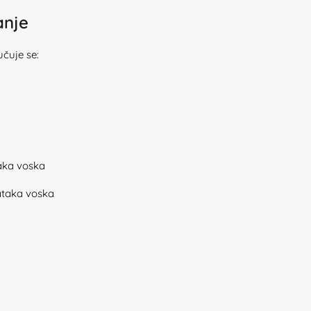
anje
učuje se:
taka voska
tataka voska