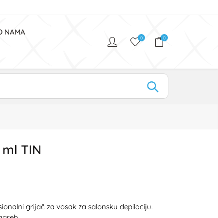
O NAMA
0
0
 ml TIN
ionalni grijač za vosak za salonsku depilaciju.
agreb.