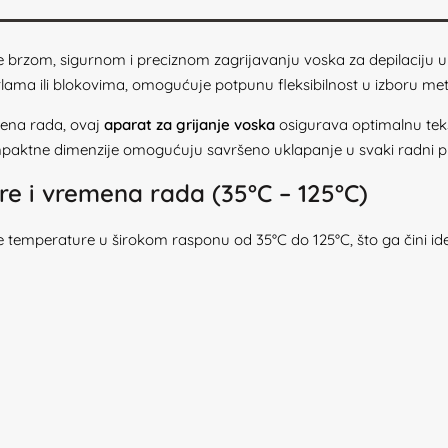
 brzom, sigurnom i preciznom zagrijavanju voska za depilaciju u 
lama ili blokovima, omogućuje potpunu fleksibilnost u izboru met
mena rada, ovaj
aparat za grijanje voska
osigurava optimalnu teks
ompaktne dimenzije omogućuju savršeno uklapanje u svaki radni pr
re i vremena rada (35°C – 125°C)
emperature u širokom rasponu od 35°C do 125°C, što ga čini ide