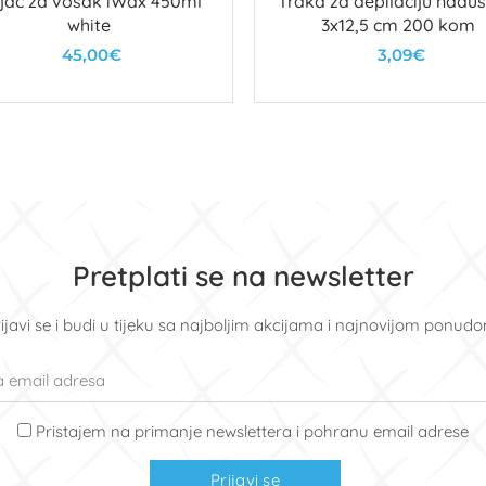
ijač za vosak iWax 450ml
Traka za depilaciju nadus
white
3x12,5 cm 200 kom
45,00€
3,09€
U košaricu
U košaricu
Pretplati se na newsletter
ijavi se i budi u tijeku sa najboljim akcijama i najnovijom ponud
Pristajem na primanje newslettera i pohranu email adrese
Prijavi se