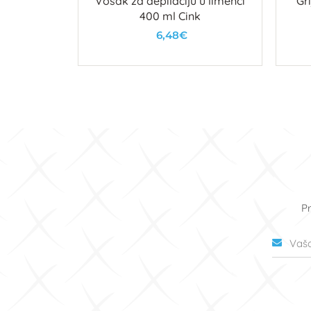
sionalni
Vosak za depilaciju u limenci
Gr
patrona
400 ml Cink
6,48€
u
U košaricu
Pr