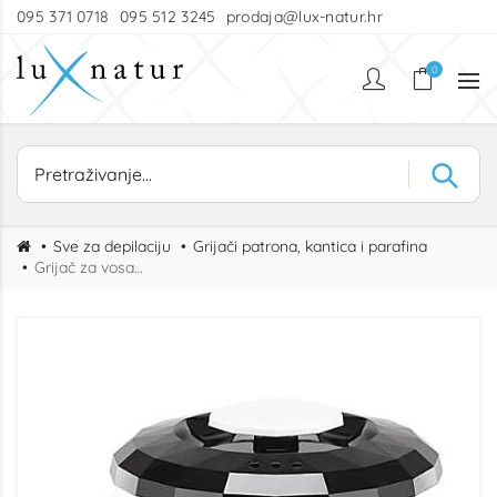
095 371 0718
095 512 3245
prodaja@lux-natur.hr
0
Sve za depilaciju
Grijači patrona, kantica i parafina
Grijač za vosak DIAMOND white