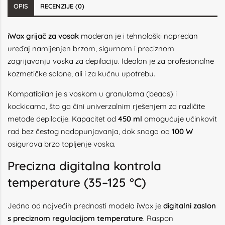
OPIS
RECENZIJE (0)
iWax grijač za vosak
moderan je i tehnološki napredan
uređaj namijenjen brzom, sigurnom i preciznom
zagrijavanju voska za depilaciju. Idealan je za profesionalne
kozmetičke salone, ali i za kućnu upotrebu.
Kompatibilan je s voskom u granulama (beads) i
kockicama, što ga čini univerzalnim rješenjem za različite
metode depilacije. Kapacitet od
450 ml
omogućuje učinkovit
rad bez čestog nadopunjavanja, dok snaga od
100 W
osigurava brzo topljenje voska.
Precizna digitalna kontrola
temperature (35–125 °C)
Jedna od najvećih prednosti modela iWax je
digitalni zaslon
s preciznom regulacijom temperature
. Raspon