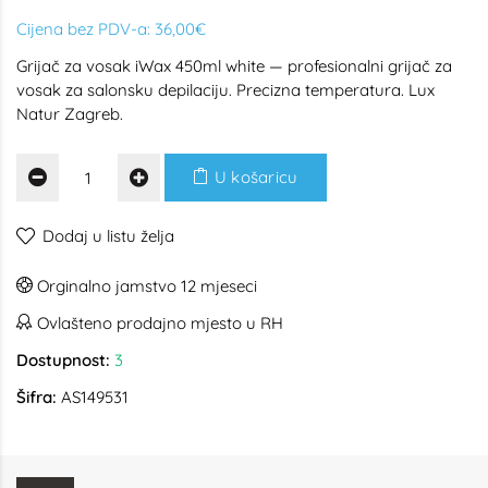
Cijena bez PDV-a:
36,00€
Grijač za vosak iWax 450ml white — profesionalni grijač za
vosak za salonsku depilaciju. Precizna temperatura. Lux
Natur Zagreb.
U košaricu
Dodaj u listu želja
Orginalno jamstvo 12 mjeseci
Ovlašteno prodajno mjesto u RH
Dostupnost:
3
Šifra:
AS149531