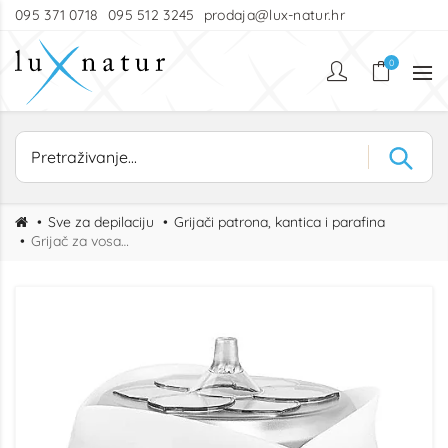
095 371 0718
095 512 3245
prodaja@lux-natur.hr
0
Sve za depilaciju
Grijači patrona, kantica i parafina
Grijač za vosak iWax 450ml white