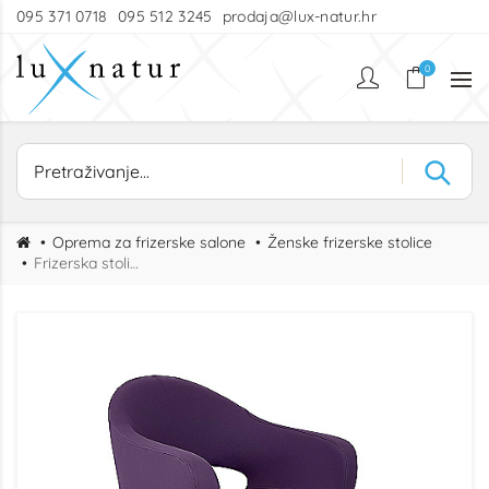
095 371 0718
095 512 3245
prodaja@lux-natur.hr
0
Oprema za frizerske salone
Ženske frizerske stolice
Frizerska stolica Flora BL