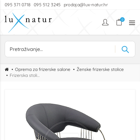
095 371 0718
095 512 3245
prodaja@lux-natur.hr
0
Oprema za frizerske salone
Ženske frizerske stolice
Frizerska stolica Elite Gold SL