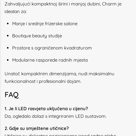
Zahvaljujući kompaktnoj širini i manjoj dubini, Charm je
idealan za:
Manje i srednje frizerske salone
Boutique beauty studije
Prostore s ograničenom kvadraturom
Modularne rasporede radnih mjesta
Unatoč kompaktnim dimenzijama, nudi maksimalnu
funkcionalnost i profesionalni dojam.
FAQ
1. Je li LED rasvjeta uključena u cijenu?
Da, ogledalo dolazi s integriranim LED sustavom.
2. Gdje su smještene utičnice?
Utičnice su diskretno pozicionirane ispod radne plohe.