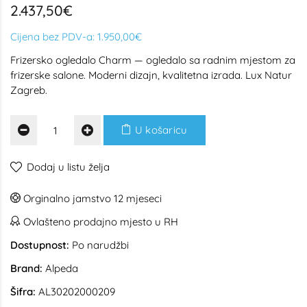
2.437,50€
Cijena bez PDV-a:
1.950,00€
Frizersko ogledalo Charm — ogledalo sa radnim mjestom za
frizerske salone. Moderni dizajn, kvalitetna izrada. Lux Natur
Zagreb.
U košaricu
Dodaj u listu želja
Orginalno jamstvo 12 mjeseci
Ovlašteno prodajno mjesto u RH
Dostupnost:
Po narudžbi
Brand:
Alpeda
Šifra:
AL30202000209