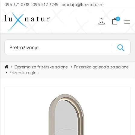
095 371 0718
095 512 3245
prodaja@lux-natur.hr
0
Oprema za frizerske salone
Frizerska ogledala za salone
Frizersko ogledalo Charm