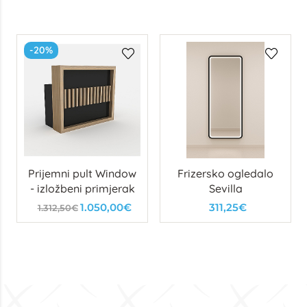
-20%
Prijemni pult Window
Frizersko ogledalo
- izložbeni primjerak
Sevilla
1.050,00€
311,25€
1.312,50€