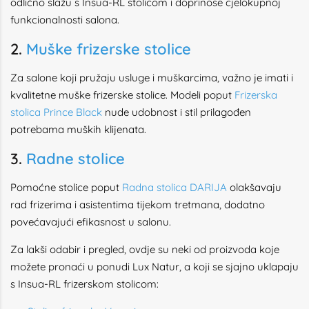
odlično slažu s Insua-RL stolicom i doprinose cjelokupnoj
funkcionalnosti salona.
2.
Muške frizerske stolice
Za salone koji pružaju usluge i muškarcima, važno je imati i
kvalitetne muške frizerske stolice. Modeli poput
Frizerska
stolica Prince Black
nude udobnost i stil prilagođen
potrebama muških klijenata.
3.
Radne stolice
Pomoćne stolice poput
Radna stolica DARIJA
olakšavaju
rad frizerima i asistentima tijekom tretmana, dodatno
povećavajući efikasnost u salonu.
Za lakši odabir i pregled, ovdje su neki od proizvoda koje
možete pronaći u ponudi Lux Natur, a koji se sjajno uklapaju
s Insua-RL frizerskom stolicom: