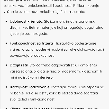
estetike, već i funkcionalnosti i udobnosti. Prilikom kupnje
važno je uzeti u obzir nekoliko ključnih aspekata:
Udobnost klijenata
: Stolica mora imati ergonomski
dizajn i kvalitetne materijale koji omogućuju dugotrajno
sjedenje bez nelagode.
Funkcionalnost za frizera
: Hidrauličko podešavanje
visine, rotacija i podesivi nasloni za ruke olakšavaju rad i
povećavaju produktivnost.
Dizajn i stil
: Stolica treba odgovarati stilu i ambijentu
vašeg salona, bilo da je riječ o modernom, klasičnom ili
minimalističkom interijeru.
Izdržljivost i održavanje
: Materijali moraju biti otporni na
habanje i lako se čistiti, kako bi stolica dugo zadržala
svoj izgled i funkcionalnost.
Cijena i omjer kvalitete
: Ulaganje u kvalitetnu stolicu