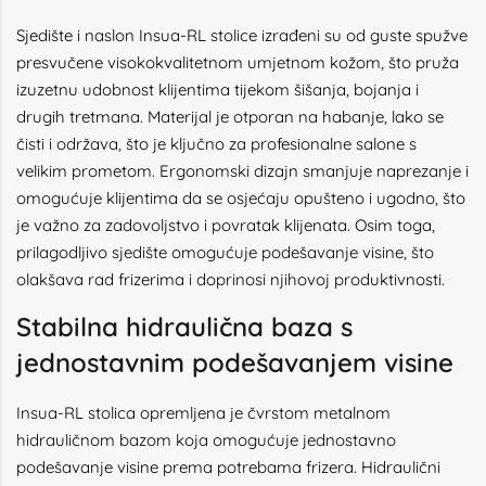
Sjedište i naslon Insua-RL stolice izrađeni su od guste spužve
presvučene visokokvalitetnom umjetnom kožom, što pruža
izuzetnu udobnost klijentima tijekom šišanja, bojanja i
drugih tretmana. Materijal je otporan na habanje, lako se
čisti i održava, što je ključno za profesionalne salone s
velikim prometom. Ergonomski dizajn smanjuje naprezanje i
omogućuje klijentima da se osjećaju opušteno i ugodno, što
je važno za zadovoljstvo i povratak klijenata. Osim toga,
prilagodljivo sjedište omogućuje podešavanje visine, što
olakšava rad frizerima i doprinosi njihovoj produktivnosti.
Stabilna hidraulična baza s
jednostavnim podešavanjem visine
Insua-RL stolica opremljena je čvrstom metalnom
hidrauličnom bazom koja omogućuje jednostavno
podešavanje visine prema potrebama frizera. Hidraulični