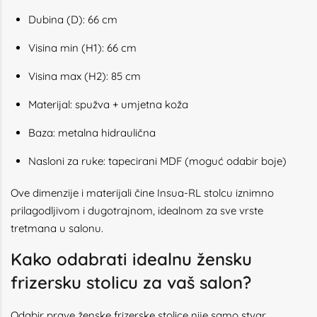
Dubina (D): 66 cm
Visina min (H1): 66 cm
Visina max (H2): 85 cm
Materijal: spužva + umjetna koža
Baza: metalna hidraulična
Nasloni za ruke: tapecirani MDF (moguć odabir boje)
Ove dimenzije i materijali čine Insua-RL stolcu iznimno
prilagodljivom i dugotrajnom, idealnom za sve vrste
tretmana u salonu.
Kako odabrati idealnu žensku
frizersku stolicu za vaš salon?
Odabir prave ženske frizerske stolice nije samo stvar