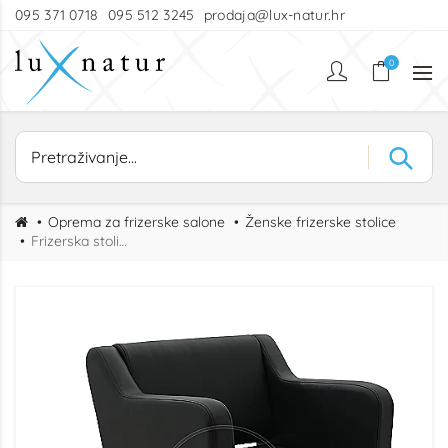
095 371 0718
095 512 3245
prodaja@lux-natur.hr
0
Oprema za frizerske salone
Ženske frizerske stolice
Frizerska stolica Insua-RL