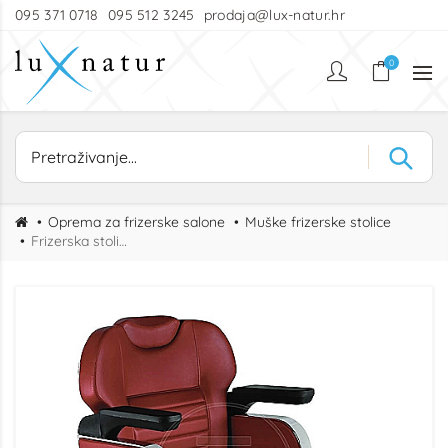
095 371 0718
095 512 3245
prodaja@lux-natur.hr
0
Oprema za frizerske salone
Muške frizerske stolice
Frizerska stolica Boss AE