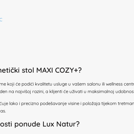
IC
metički stol MAXI COZY+?
me koji će podići kvalitetu usluge u vašem salonu ili wellness cent
den na najvišoj razini, a klijenti će uživati u maksimalnoj udobnost
ćuje lako i precizno podešavanje visine i položaja tijekom tretmana
as.
dnosti ponude Lux Natur?