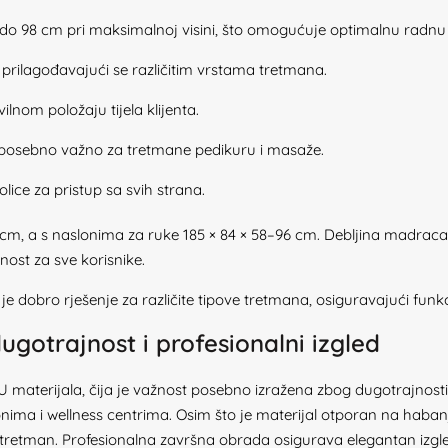
do 98 cm pri maksimalnoj visini, što omogućuje optimalnu radnu p
 prilagođavajući se različitim vrstama tretmana.
ilnom položaju tijela klijenta.
je posebno važno za tretmane pedikuru i masaže.
ice za pristup sa svih strana.
 cm, a s naslonima za ruke 185 × 84 × 58–96 cm. Debljina madraca 
nost za sve korisnike.
 je dobro rješenje za različite tipove tretmana, osiguravajući f
 dugotrajnost i profesionalni izgled
U materijala, čija je važnost posebno izražena zbog dugotrajnosti 
nima i wellness centrima. Osim što je materijal otporan na habanj
tretman. Profesionalna završna obrada osigurava elegantan izgled 