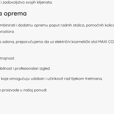
 i zadovoljstvo svojih klijenata.
na oprema
inirati i dodatnu opremu poput radnih stolica, pomoćnih kolica il
prostora.
salona, preporučujemo da uz električni kozmetički stol MAXI COZ
trajnost.
ilnost i profesionalan izgled.
e koje omogućuju udoban i učinkovit rad tijekom tretmana.
će proizvode u našoj ponudi: