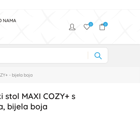
O NAMA
0
0
ZY+ - bijela boja
ki stol MAXI COZY+ s
, bijela boja