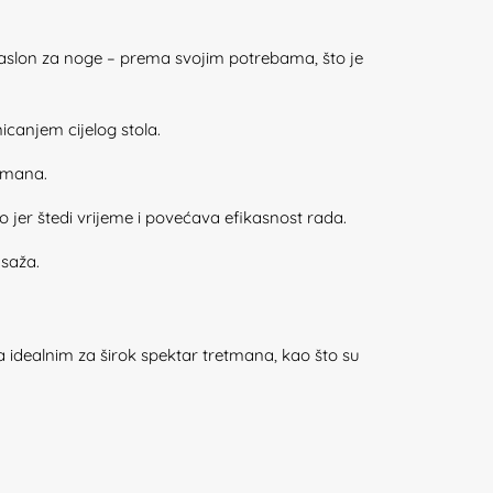
 naslon za noge – prema svojim potrebama, što je
canjem cijelog stola.
tmana.
no jer štedi vrijeme i povećava efikasnost rada.
asaža.
ga idealnim za širok spektar tretmana, kao što su