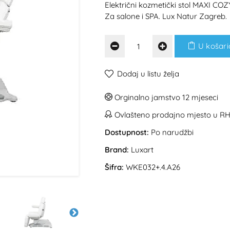
Električni kozmetički stol MAXI COZY
Za salone i SPA. Lux Natur Zagreb.
U košari
Dodaj u listu želja
Orginalno jamstvo 12 mjeseci
Ovlašteno prodajno mjesto u R
Dostupnost:
Po narudžbi
Brand:
Luxart
Šifra:
WKE032+.4.A26