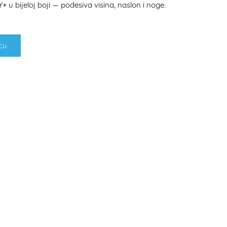
+ u bijeloj boji — podesiva visina, naslon i noge.
cu
H