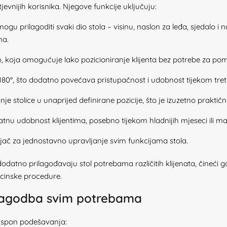
jevnijih korisnika. Njegove funkcije uključuju:
gu prilagoditi svaki dio stola – visinu, naslon za leđa, sjedalo i
na.
 koja omogućuje lako pozicioniranje klijenta bez potrebe za pomi
180°, što dodatno povećava pristupačnost i udobnost tijekom tre
nje stolice u unaprijed definirane pozicije, što je izuzetno praktič
tnu udobnost klijentima, posebno tijekom hladnijih mjeseci ili m
ljač za jednostavno upravljanje svim funkcijama stola.
dodatno prilagođavaju stol potrebama različitih klijenata, čineći 
dicinske procedure.
ilagodba svim potrebama
raspon podešavanja: