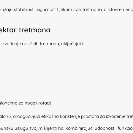
i pružaju stabilnost i sigurnost tijekom svih tretmana, a istovre
pektar tretmana
izvođenje različitih tretmana, uključujući:
loncima za noge i rotaciji
salonu, omogućujući efikasno korištenje prostora za izvođenje tre
hunsku uslugu svojim klijentima, kombinirajući udobnost i funkc