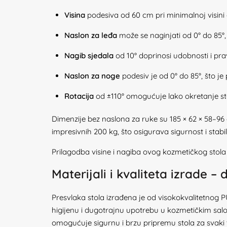
Visina
podesiva od 60 cm pri minimalnoj visini 
Naslon za leđa
može se naginjati od 0° do 85°,
Nagib sjedala
od 10° doprinosi udobnosti i prav
Naslon za noge
podesiv je od 0° do 85°, što 
Rotacija
od ±110° omogućuje lako okretanje stol
Dimenzije bez naslona za ruke su 185 × 62 × 58–96
impresivnih 200 kg, što osigurava sigurnost i stabil
Prilagodba visine i nagiba ovog kozmetičkog stola
Materijali i kvaliteta izrade –
Presvlaka stola izrađena je od visokokvalitetnog P
higijenu i dugotrajnu upotrebu u kozmetičkim salo
omogućuje sigurnu i brzu pripremu stola za svaki 