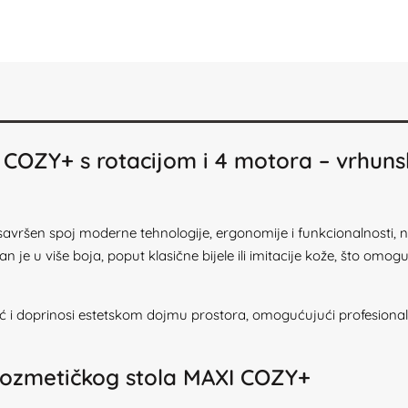
XI COZY+ s rotacijom i 4 motora – vrhu
 savršen spoj moderne tehnologije, ergonomije i funkcionalnosti,
je u više boja, poput klasične bijele ili imitacije kože, što omoguć
 i doprinosi estetskom dojmu prostora, omogućujući profesional
 kozmetičkog stola MAXI COZY+