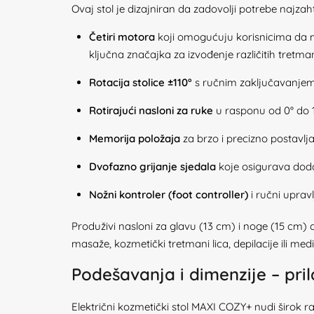
Ovaj stol je dizajniran da zadovolji potrebe najzaht
Četiri motora
koji omogućuju korisnicima da mo
ključna značajka za izvođenje različitih tretma
Rotacija stolice ±110°
s ručnim zaključavanjem,
Rotirajući nasloni za ruke
u rasponu od 0° do 
Memorija položaja
za brzo i precizno postavlja
Dvofazno grijanje sjedala
koje osigurava doda
Nožni kontroler (foot controller)
i ručni uprav
Produživi nasloni za glavu (13 cm) i noge (15 cm) 
masaže, kozmetički tretmani lica, depilacije ili me
Podešavanja i dimenzije – pr
Električni kozmetički stol MAXI COZY+ nudi širok 