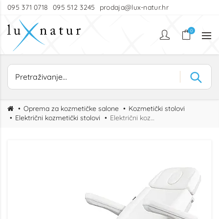
095 371 0718
095 512 3245
prodaja@lux-natur.hr
0
Oprema za kozmetičke salone
Kozmetički stolovi
Električni kozmetički stolovi
Električni kozmetički stol MAXI smart HT - bijela boja