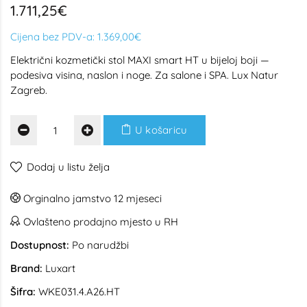
1.711,25€
Cijena bez PDV-a:
1.369,00€
Električni kozmetički stol MAXI smart HT u bijeloj boji —
podesiva visina, naslon i noge. Za salone i SPA. Lux Natur
Zagreb.
U košaricu
Dodaj u listu želja
Orginalno jamstvo 12 mjeseci
Ovlašteno prodajno mjesto u RH
Dostupnost:
Po narudžbi
Brand:
Luxart
Šifra:
WKE031.4.A26.HT