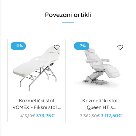
Povezani artikli
-10%
-7%
Kozmetički stol
Kozmetički stol
VOMEX – Fiksni stol s
Queen HT s
ručnim
grijanjem i mekom
373,75€
3.112,50€
413,10€
3.362,50€
podešavanjem
ispunom
naslona i oslonca